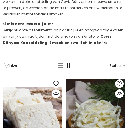
welkom in de kaasafdeling van Ceviz Dünyası om nieuwe smaken
te proeven, de wereld van de kaas te ontdekken en uw dierbaren te
verrassen met bijzondere smaken!
🛒
Mis deze lekkernij niet!
Bekijk nu onze assortiment van natuurlijke en hoogwaardige kazen
en verrijk uw maaltijden met de smaken van Anatolië.
Ceviz
Dünyası Kaasafdeling: Smaak en kwaliteit in één!
🧀
Korting 40
Filter
Sorteer