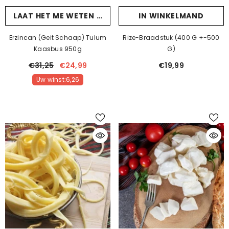
LAAT HET ME WETEN ALS JE AANKOMT
IN WINKELMAND
Erzincan (Geit Schaap) Tulum
Rize-Braadstuk (400 G +-500
Kaasbus 950g
G)
€31,25
€24,99
€19,99
Uw winst:6,26