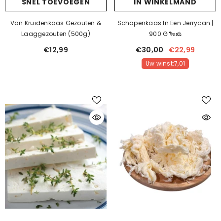
SNEL TOEVOEGEN
IN WINKELMAND
Van Kruidenkaas Gezouten &
Schapenkaas In Een Jerrycan |
Laaggezouten (500g)
900 G 🐑🧀
€12,99
€30,00
€22,99
Uw winst:7,01