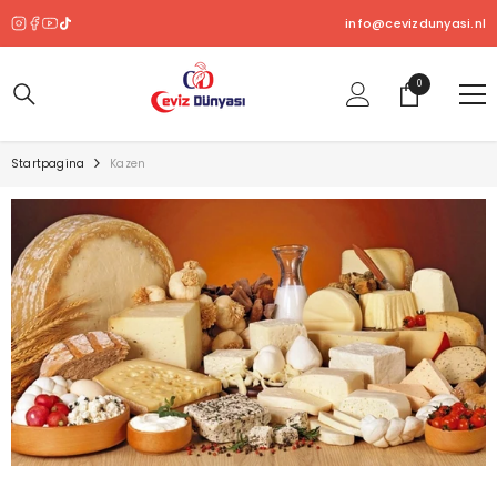
OVERSLAAN NAAR INHOUD
info@cevizdunyasi.nl
0
0
product
Startpagina
Kazen