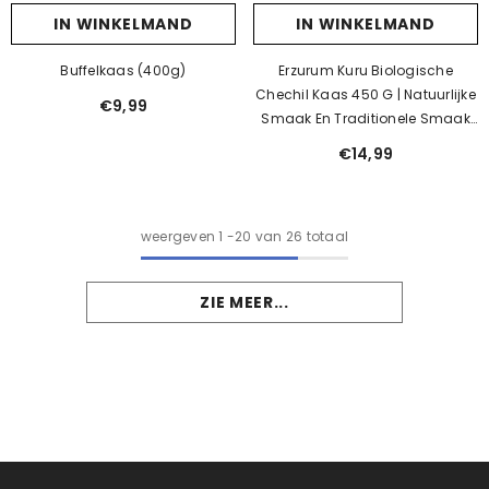
IN WINKELMAND
IN WINKELMAND
Buffelkaas (400g)
Erzurum Kuru Biologische
Chechil Kaas 450 G | Natuurlijke
€9,99
Smaak En Traditionele Smaak
🧀🌿
€14,99
weergeven
1
-
20
van 26 totaal
ZIE MEER...