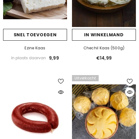
SNEL TOEVOEGEN
SNEL TOEVOEGEN
IN WINKELMAND
Staartolie Crème | 105 G | Pijn Genezen
Ezine Kaas
Chechil Kaas (500g)
€19,99
11,99
In plaats daarvan
9,99
€14,99
In plaats daarvan
Uw winst:8,00
Uitverkocht