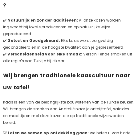
?
✔️
Natuurlijk en zonder additieven:
Al onze kazen worden
ingekocht bij lokale producenten en op natuurlijke wijze
geproduceerd.
✔️
Getest en Goedgekeurd:
Elke kaas wordt zorgvuldig
gecontroleerd en in de hoogste kwaliteit aan je gepresenteerd.
✔️
Verscheidenheid voor elke smaak:
Verschillende smaken uit
alle regio's van Turkije bij elkaar.
Wij brengen traditionele kaascultuur naar
uw tafel!
Kaas is een van de belangrijkste bouwstenen van de Turkse keuken.
Wij brengen de smaken van Anatolië naar je ontbijttafel, salades
en maaltijden met deze kazen die op traditionele wijze worden
bereid.
💡
Laten we samen op ontdekking gaan:
we heten u van harte