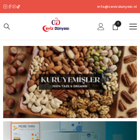
SKIP TO CONTENT
info@cevizdunyasi.nl
0
0
ürün