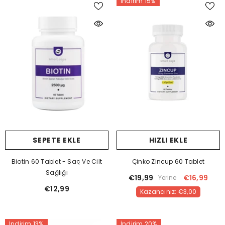
İndirim 15%
SEPETE EKLE
HIZLI EKLE
Biotin 60 Tablet - Saç Ve Cilt
Çinko Zincup 60 Tablet
Sağlığı
€19,99
€16,99
Yerine
€12,99
Kazancınız: €3,00
İndirim 13%
İndirim 20%