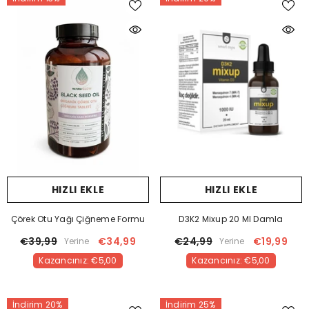
HIZLI EKLE
HIZLI EKLE
Çörek Otu Yağı Çiğneme Formu
D3K2 Mixup 20 Ml Damla
€39,99
€34,99
€24,99
€19,99
Yerine
Yerine
Kazancınız: €5,00
Kazancınız: €5,00
İndirim 20%
İndirim 25%