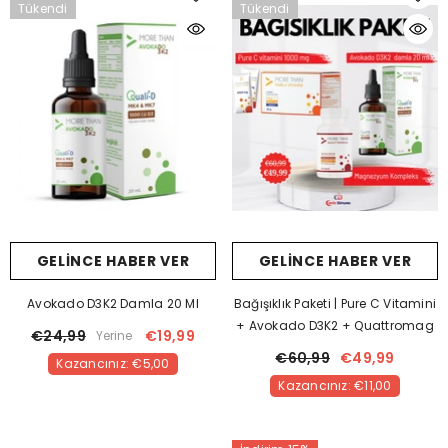
Tükendi
Tükendi
GELINCE HABER VER
GELINCE HABER VER
Avokado D3K2 Damla 20 Ml
Bağışıklık Paketi | Pure C Vitamini
+ Avokado D3K2 + Quattromag
€24,99
€19,99
Yerine
€60,99
€49,99
Kazancınız: €5,00
Kazancınız: €11,00