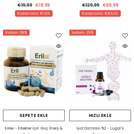
Formül!
€19,99
€18,95
€129,99
€69,99
Kazancınız: €1,04
Kazancınız: €60,00
İndirim 38%
İndirim 25%
SEPETE EKLE
HIZLI EKLE
Erilex - Erkekler İçin Güç Enerji &
İyot Damlası %2 - Lugol’s