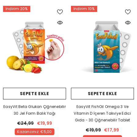
İndirim 20%
İndirim 10%
SEPETE EKLE
SEPETE EKLE
EasyVit Beta Glukan Çiğnenebilir
EasyVit FishOil Omega 3 Ve
30 Jel Form Balık Yağı
Vitamin D İçeren Takviye Edici
Gıda - 30 Çiğnenebilir Tablet
€24,99
€19,99
€19,99
€17,99
Kazancınız: €5,00