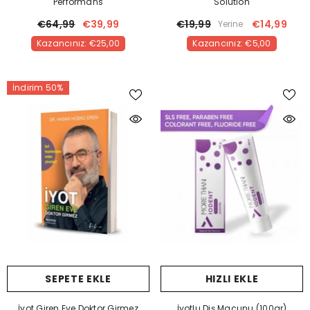
Performans
Solution
€64,99
€39,99
€19,99
€14,99
Yerine
Kazancınız: €25,00
Kazancınız: €5,00
İndirim 50%
SEPETE EKLE
HIZLI EKLE
İyot Giren Eve Doktor Girmez
İyotlu Diş Macunu (100gr)