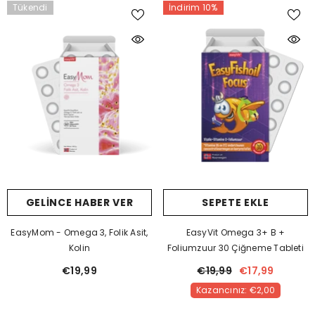
Tükendi
İndirim 10%
GELINCE HABER VER
SEPETE EKLE
EasyMom - Omega 3, Folik Asit,
EasyVit Omega 3+ B +
Kolin
Foliumzuur 30 Çiğneme Tableti
€19,99
€19,99
€17,99
Kazancınız: €2,00