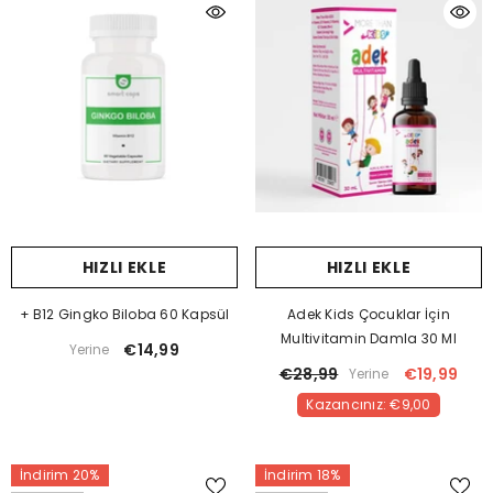
HIZLI EKLE
HIZLI EKLE
+ B12 Gingko Biloba 60 Kapsül
Adek Kids Çocuklar İçin
Multivitamin Damla 30 Ml
€14,99
Yerine
€28,99
€19,99
Yerine
Kazancınız: €9,00
İndirim 20%
İndirim 18%