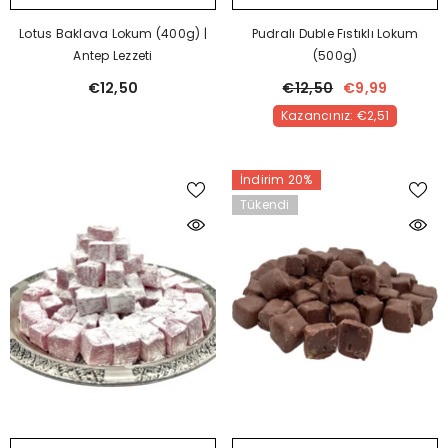
Lotus Baklava Lokum (400g) |
Pudralı Duble Fıstıklı Lokum
Antep Lezzeti
(500g)
€12,50
€12,50
€9,99
Kazancınız: €2,51
İndirim 20%
Tükendi