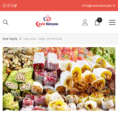
SKIP TO CONTENT
info@cevizdunyasi.nl
0
0
ürün
Ana Sayfa
Lokumlar-Seker Ve Pestiller