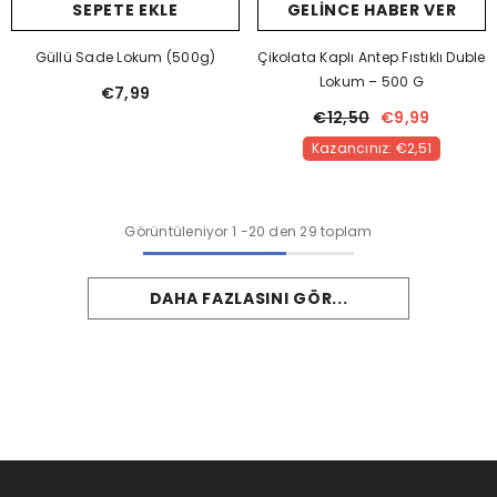
SEPETE EKLE
GELINCE HABER VER
Güllü Sade Lokum (500g)
Çikolata Kaplı Antep Fıstıklı Duble
Lokum – 500 G
€7,99
€12,50
€9,99
Kazancınız: €2,51
Görüntüleniyor
1
-
20
den 29 toplam
DAHA FAZLASINI GÖR...