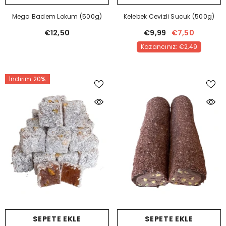
Mega Badem Lokum (500g)
Kelebek Cevizli Sucuk (500g)
€12,50
€9,99
€7,50
Kazancınız: €2,49
İndirim 20%
SEPETE EKLE
SEPETE EKLE