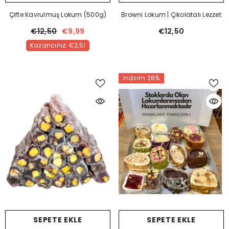
Çifte Kavrulmuş Lokum (500g)
Browni Lokum | Çikolatalı Lezzet
€12,50
€9,99
€12,50
Kazancınız: €2,51
İndirim 28%
SEPETE EKLE
SEPETE EKLE