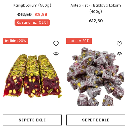
Karışık Lokum (500g)
Antep Fıstıklı Baklava Lokum
(400g)
€12,50
€9,99
€12,50
Kazancınız: €2,51
İndirim 20%
İndirim 20%
SEPETE EKLE
SEPETE EKLE