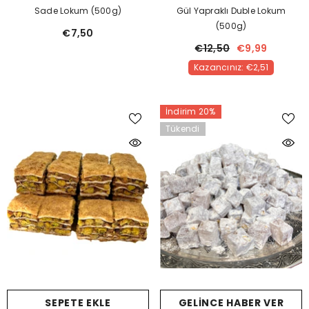
Sade Lokum (500g)
Gül Yapraklı Duble Lokum
(500g)
€7,50
€12,50
€9,99
Kazancınız: €2,51
İndirim 20%
Tükendi
SEPETE EKLE
GELINCE HABER VER