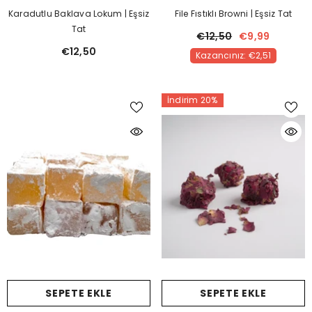
Karadutlu Baklava Lokum | Eşsiz
File Fıstıklı Browni | Eşsiz Tat
Tat
€12,50
€9,99
€12,50
Kazancınız: €2,51
İndirim 20%
SEPETE EKLE
SEPETE EKLE