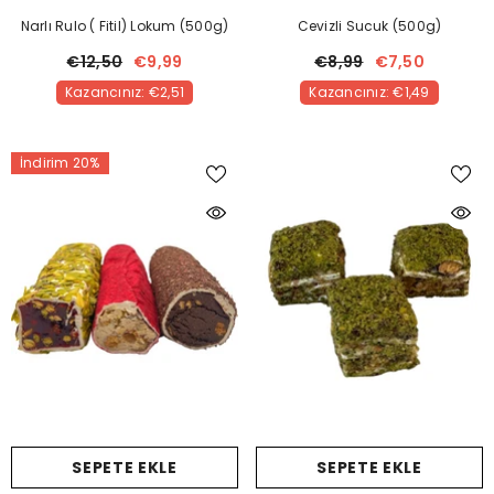
Narlı Rulo ( Fitil) Lokum (500g)
Cevizli Sucuk (500g)
€12,50
€9,99
€8,99
€7,50
Kazancınız: €2,51
Kazancınız: €1,49
İndirim 20%
SEPETE EKLE
SEPETE EKLE