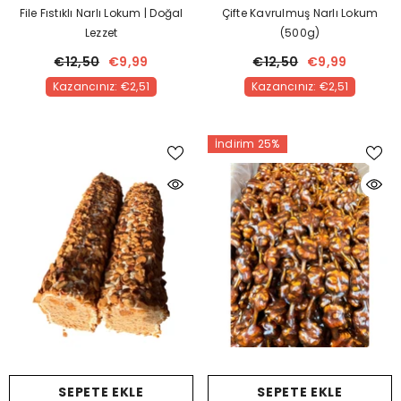
File Fıstıklı Narlı Lokum | Doğal
Çifte Kavrulmuş Narlı Lokum
Lezzet
(500g)
€12,50
€9,99
€12,50
€9,99
Kazancınız: €2,51
Kazancınız: €2,51
İndirim 25%
SEPETE EKLE
SEPETE EKLE