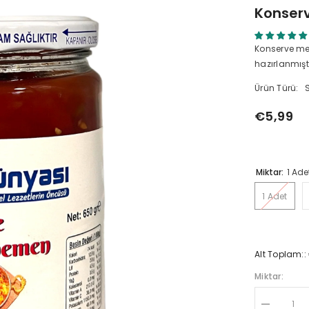
Konser
Konserve men
hazırlanmıştır
Ürün Türü:
€5,99
Miktar:
1 Ade
1 Adet
Alt Toplam::
Miktar:
Konserve