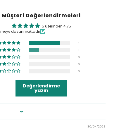
Müşteri Değerlendirmeleri
5 üzerinden 4.75
irmeye dayanmaktadır
3
1
0
0
0
Değerlendirme
yazın
30/04/2026