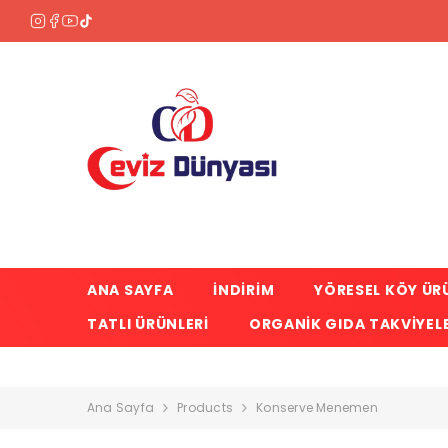
SKIP TO CONTENT
ANA SAYFA
İNDİRİM
YÖRESEL KÖY ÜR
TATLI ÜRÜNLERI
ORGANIK GIDA TAKVIYELE
Ana Sayfa
Products
Konserve Menemen