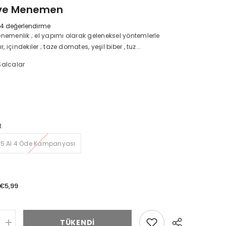
ve Menemen
4 değerlendirme
emenlik ; el yapımı olarak geleneksel yöntemlerle
, içindekiler ; taze domates, yeşil biber , tuz...
Salcalar
t
5 Al 4 Öde Kampanyası
€5,99
TÜKENDI
Konserve