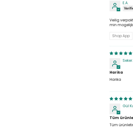
E.A.
Veilig verpak
min mogelijk 
Shop App
Seker
Harika
Harika
Gül 
Tüm ürünlet
Tüm ürünleti