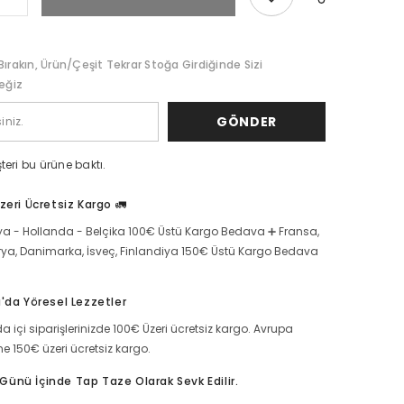
menemen
için
miktarı
artırın
Bırakın, Ürün/çeşit Tekrar Stoğa Girdiğinde Sizi
ceğiz
GÖNDER
teri bu ürüne baktı.
zeri Ücretsiz Kargo 🚛
a - Hollanda - Belçika 100€ Üstü Kargo Bedava ➕ Fransa,
rya, Danimarka, İsveç, Finlandiya 150€ Üstü Kargo Bedava
'da Yöresel Lezzetler
a içi siparişlerinizde 100€ Üzeri ücretsiz kargo. Avrupa
ine 150€ üzeri ücretsiz kargo.
ş Günü İçinde Tap Taze Olarak Sevk Edilir.