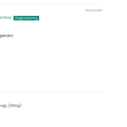
10/02/2026
e Silay
eğendim
nyağı. (650g)