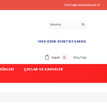
info@cevizdunyasi.nl
100€ ÜZERI ÜCRETSIZ KARGO
0
Sepet
Giriş Yap
0
ürün
RÜNLERI
ÇAYLAR VE KAHVELER