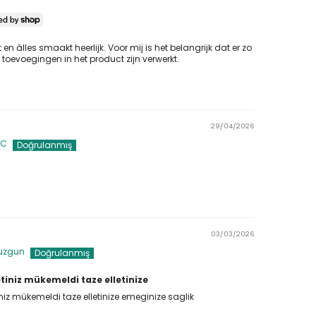
t en àlles smaakt heerlijk. Voor mij is het belangrijk dat er zo
toevoegingen in het product zijn verwerkt.
29/04/2026
.C
03/03/2026
Kuzgun
iniz mükemeldi taze elletinize
niz mükemeldi taze elletinize emeginize saglik