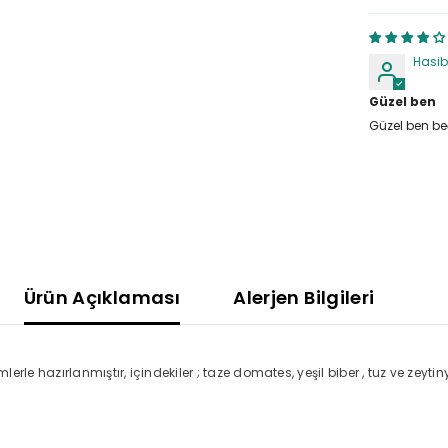
Paylaş
Hasib
Güzel ben
Güzel ben b
Ürün Açıklaması
Alerjen Bilgileri
le hazırlanmıştır, içindekiler ; taze domates, yeşil biber , tuz ve zeyti