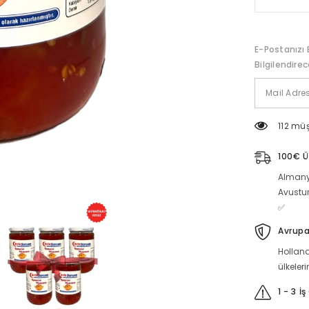
menemen
için
miktarı
azaltın
E-Postanızı 
Bilgilendire
112 müş
100€ Ü
Almany
Avustu
✅
Avrupa
Holland
ülkeler
1 - 3 İ