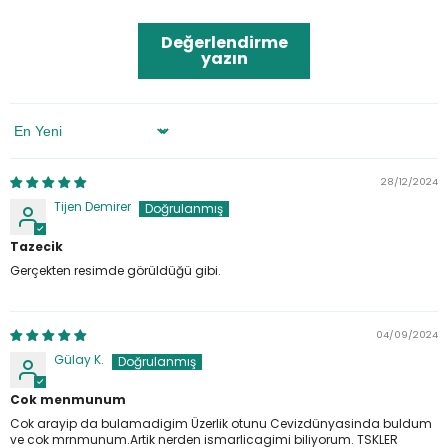
Değerlendirme
yazın
Sort By
28/12/2024
Tijen Demirer
Tazecik
Gerçekten resimde görüldüğü gibi.
04/09/2024
Gülay K.
Cok menmunum
Cok arayip da bulamadigim Üzerlik otunu Cevizdünyasinda buldum
ve cok mrnmunum.Artik nerden ismarlicagimi biliyorum. TSKLER