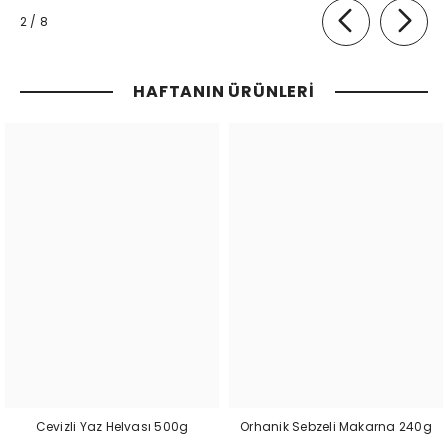
of
2
/
8
HAFTANIN ÜRÜNLERI
Cevizli Yaz Helvası 500g
Orhanik Sebzeli Makarna 240g