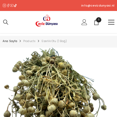
SKIP TO CONTENT
info@cevizdunyasi.nl
0
0
ürün
Ana Sayfa
Products
Üzerlik Otu (1 Bağ)