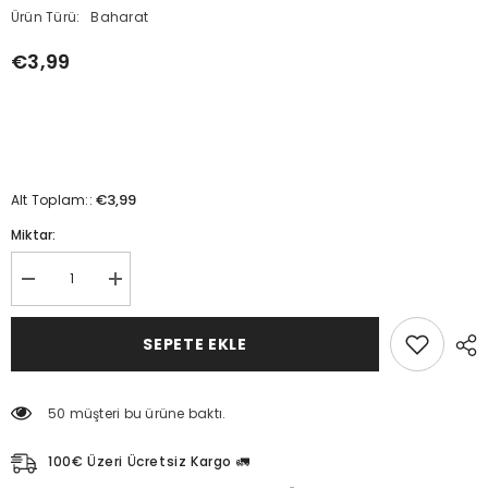
Ürün Türü:
Baharat
€3,99
€3,99
Alt Toplam::
Miktar:
Üzerlik
Üzerlik
otu
otu
(1
(1
bağ)
bağ)
SEPETE EKLE
için
için
miktarı
miktarı
azaltın
artırın
50 müşteri bu ürüne baktı.
100€ Üzeri Ücretsiz Kargo 🚛