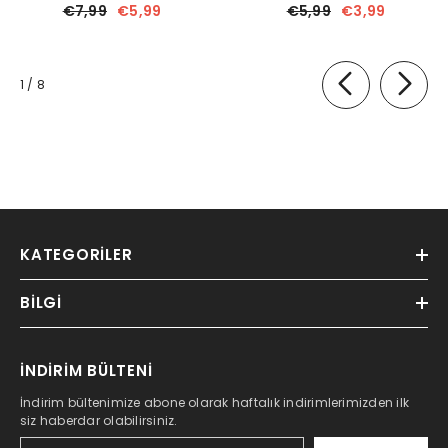
€7,99
€5,99
€5,99
€3,99
of
1
/
8
KATEGORILER
BILGI
İNDİRİM BÜLTENİ
İndirim bültenimize abone olarak haftalık indirimlerimizden ilk
siz haberdar olabilirsiniz.