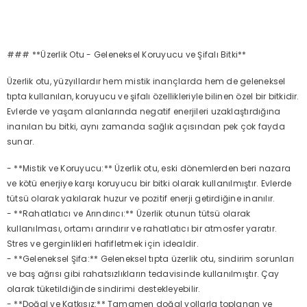
### **Üzerlik Otu - Geleneksel Koruyucu ve Şifalı Bitki**
Üzerlik otu, yüzyıllardır hem mistik inançlarda hem de geleneksel
tıpta kullanılan, koruyucu ve şifalı özellikleriyle bilinen özel bir bitkidir.
Evlerde ve yaşam alanlarında negatif enerjileri uzaklaştırdığına
inanılan bu bitki, aynı zamanda sağlık açısından pek çok fayda
sunar.
- **Mistik ve Koruyucu:** Üzerlik otu, eski dönemlerden beri nazara
ve kötü enerjiye karşı koruyucu bir bitki olarak kullanılmıştır. Evlerde
tütsü olarak yakılarak huzur ve pozitif enerji getirdiğine inanılır.
- **Rahatlatıcı ve Arındırıcı:** Üzerlik otunun tütsü olarak
kullanılması, ortamı arındırır ve rahatlatıcı bir atmosfer yaratır.
Stres ve gerginlikleri hafifletmek için idealdir.
- **Geleneksel Şifa:** Geleneksel tıpta üzerlik otu, sindirim sorunları
ve baş ağrısı gibi rahatsızlıkların tedavisinde kullanılmıştır. Çay
olarak tüketildiğinde sindirimi destekleyebilir.
- **Doğal ve Katkısız:** Tamamen doğal yollarla toplanan ve