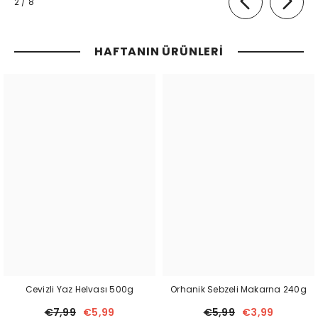
of
2
/
8
HAFTANIN ÜRÜNLERI
Cevizli Yaz Helvası 500g
Orhanik Sebzeli Makarna 240g
€7,99
€5,99
€5,99
€3,99