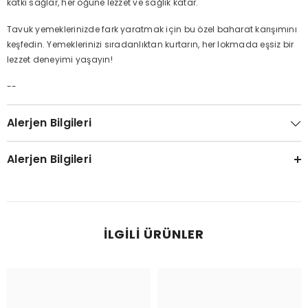
katkı sağlar, her öğüne lezzet ve sağlık katar.
Tavuk yemeklerinizde fark yaratmak için bu özel baharat karışımını
keşfedin. Yemeklerinizi sıradanlıktan kurtarın, her lokmada eşsiz bir
lezzet deneyimi yaşayın!
--
Alerjen Bilgileri
Alerjen Bilgileri
İLGILI ÜRÜNLER