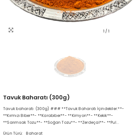
1
/
1
Tavuk Baharatı (300g)
Tavuk baharatı (300g) ### **Tavuk Baharatı İçindekiler:**-
**Kırmızı Biber**- **Karabiber**- **Kimyon**- **Kekik**-
**Sarımsak Tozu**- **Soğan Tozu**- **Zerdeçal**- **Pul...
Ürün Türü:
Baharat