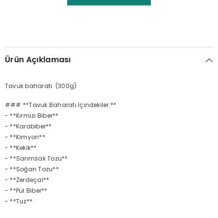
Ürün Açıklaması
Tavuk baharatı (300g)
### **Tavuk Baharatı İçindekiler:**
- **Kırmızı Biber**
- **Karabiber**
- **Kimyon**
- **Kekik**
- **Sarımsak Tozu**
- **Soğan Tozu**
- **Zerdeçal**
- **Pul Biber**
- **Tuz**