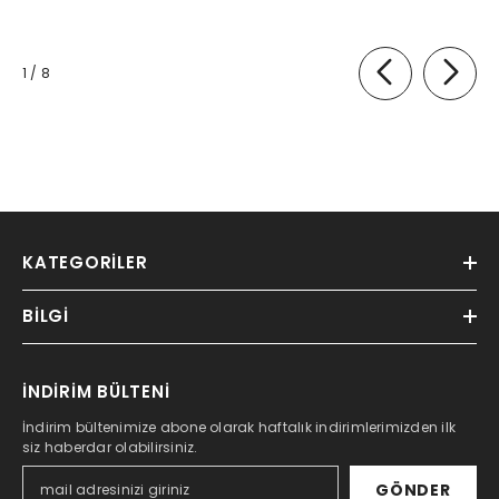
of
1
/
8
KATEGORILER
BILGI
İNDİRİM BÜLTENİ
İndirim bültenimize abone olarak haftalık indirimlerimizden ilk
siz haberdar olabilirsiniz.
GÖNDER