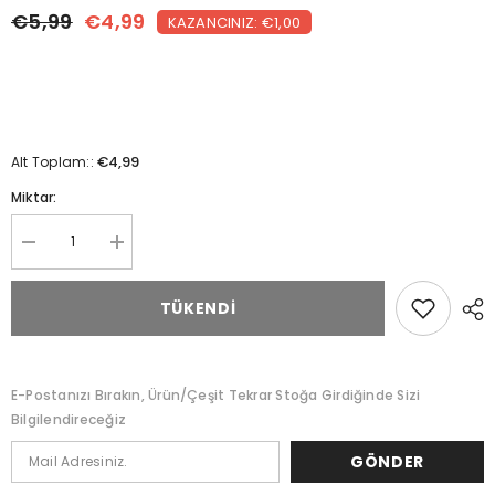
€5,99
€4,99
KAZANCINIZ: €1,00
€4,99
Alt Toplam::
Miktar:
Tavuk
Tavuk
baharatı
baharatı
(300g)
(300g)
için
için
TÜKENDI
miktarı
miktarı
azaltın
artırın
E-Postanızı Bırakın, Ürün/çeşit Tekrar Stoğa Girdiğinde Sizi
Bilgilendireceğiz
GÖNDER