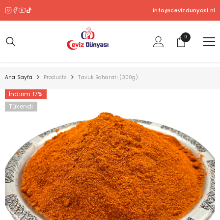
SKIP TO CONTENT
info@cevizdunyasi.nl
0
0
ürün
Ana Sayfa
Products
Tavuk Baharatı (300g)
İndirim 17%
Tükendi