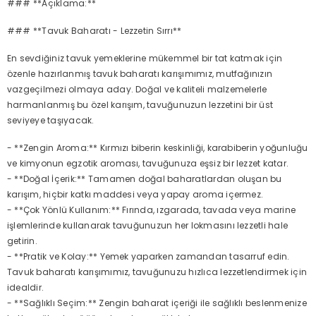
### **Açıklama:**
### **Tavuk Baharatı - Lezzetin Sırrı**
En sevdiğiniz tavuk yemeklerine mükemmel bir tat katmak için
özenle hazırlanmış tavuk baharatı karışımımız, mutfağınızın
vazgeçilmezi olmaya aday. Doğal ve kaliteli malzemelerle
harmanlanmış bu özel karışım, tavuğunuzun lezzetini bir üst
seviyeye taşıyacak.
- **Zengin Aroma:** Kırmızı biberin keskinliği, karabiberin yoğunluğu
ve kimyonun egzotik aroması, tavuğunuza eşsiz bir lezzet katar.
- **Doğal İçerik:** Tamamen doğal baharatlardan oluşan bu
karışım, hiçbir katkı maddesi veya yapay aroma içermez.
- **Çok Yönlü Kullanım:** Fırında, ızgarada, tavada veya marine
işlemlerinde kullanarak tavuğunuzun her lokmasını lezzetli hale
getirin.
- **Pratik ve Kolay:** Yemek yaparken zamandan tasarruf edin.
Tavuk baharatı karışımımız, tavuğunuzu hızlıca lezzetlendirmek için
idealdir.
- **Sağlıklı Seçim:** Zengin baharat içeriği ile sağlıklı beslenmenize