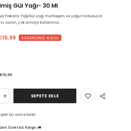
ilmiş Gül Yağı- 30 Ml
ğal Frekans YağıGül yağı muhteşem ve yoğun kokusuyla
hu saran, çok amaçlı kullanıma...
€15,99
KAZANCINIZ: €4,00
€15,99
SEPETE EKLE
ş
Seyreltilmiş
gül
yağı-
30
teri bu ürüne baktı.
ml
için
miktarı
zeri Ücretsiz Kargo 🚛
artırın