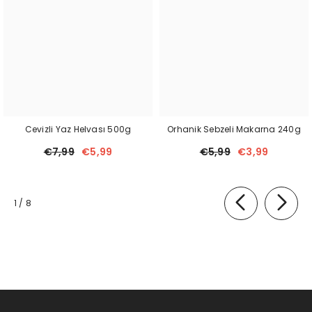
Cevizli Yaz Helvası 500g
Orhanik Sebzeli Makarna 240g
€7,99
€5,99
€5,99
€3,99
of
1
/
8