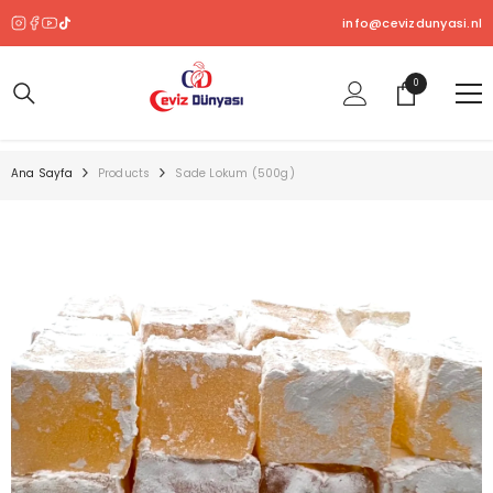
SKIP TO CONTENT
info@cevizdunyasi.nl
0
0
ürün
Ana Sayfa
Products
Sade Lokum (500g)