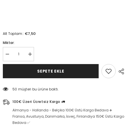
€7,50
Alt Toplam::
Miktar:
Sade
Sade
lokum
lokum
(500g)
(500g)
için
için
SEPETE EKLE
miktarı
miktarı
azaltın
artırın
50 müşteri bu ürüne baktı.
100€ Üzeri Ücretsiz Kargo 🚛
Almanya - Hollanda - Belçika 100€ Üstü Kargo Bedava ➕
Fransa, Avusturya, Danimarka, İsveç, Finlandiya 150€ Üstü Kargo
Bedava ✅