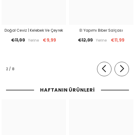
Doğal Ceviz | Kelebek Ve Çeyrek
El Yapımı Biber Salçası
€11,99
€9,99
€12,99
€11,99
Yerine
Yerine
of
2
/
8
HAFTANIN ÜRÜNLERI