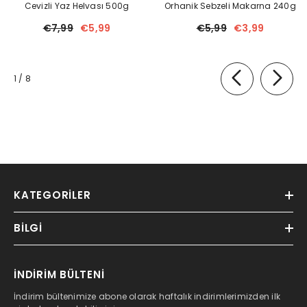
Cevizli Yaz Helvası 500g
Orhanik Sebzeli Makarna 240g
€7,99
€5,99
€5,99
€3,99
of
1
/
8
KATEGORILER
BILGI
İNDİRİM BÜLTENİ
İndirim bültenimize abone olarak haftalık indirimlerimizden ilk