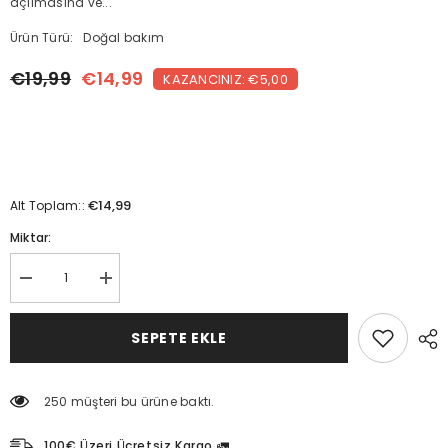
açılmasına ve...
Ürün Türü:
Doğal bakım
€19,99
€14,99
KAZANCINIZ: €5,00
€14,99
Alt Toplam::
Miktar:
Proplisli
Proplisli
masaj
masaj
kremi
kremi
(110ml)
(110ml)
SEPETE EKLE
için
için
miktarı
miktarı
azaltın
artırın
250 müşteri bu ürüne baktı.
100€ Üzeri Ücretsiz Kargo 🚛