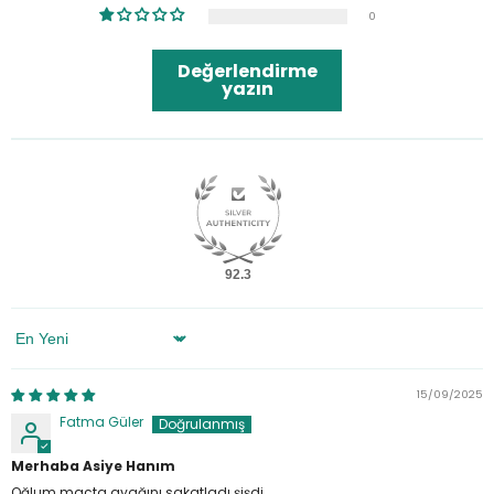
0
Değerlendirme
yazın
92.3
Sort By
15/09/2025
Fatma Güler
Merhaba Asiye Hanım
Oğlum maçta ayağını sakatladı şişdi