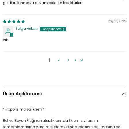
geldi,kullanmaya devam edicem tesekkurler.
03/03/2025
Tolga Arikan
tsk
1
2
3
Ürün Açıklaması
*Propolis masaj kremi*
Bel ve Boyun Fıtığı rahatsızlıklarında Ekrem sıvılarının
tamamlamasına yardımcı olarak disk aralarının açılmasına ve