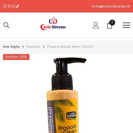
SKIP TO CONTENT
info@cevizdunyasi.nl
0
0
ürün
Ana Sayfa
Products
Proplisli Masaj Kremi (110ml)
İndirim 25%