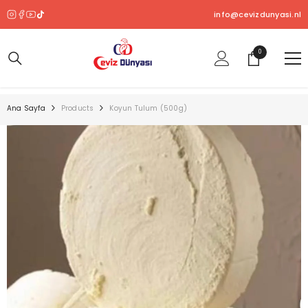
SKIP TO CONTENT
info@cevizdunyasi.nl
0
0
ürün
Ana Sayfa
Products
Koyun Tulum (500g)