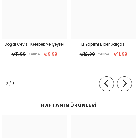
Doğal Ceviz | Kelebek Ve Çeyrek
El Yapımı Biber Salçası
€11,99
€9,99
€12,99
€11,99
Yerine
Yerine
of
2
/
8
HAFTANIN ÜRÜNLERI