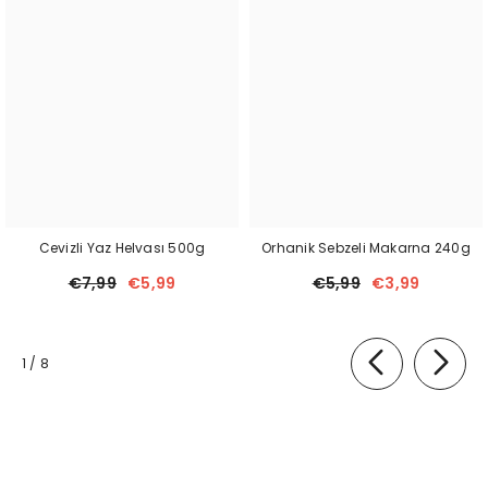
Cevizli Yaz Helvası 500g
Orhanik Sebzeli Makarna 240g
€7,99
€5,99
€5,99
€3,99
of
1
/
8