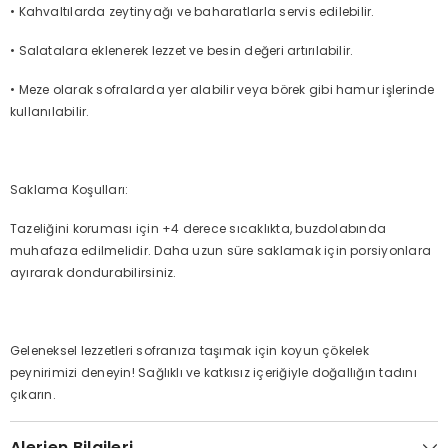
•
Kahvaltılarda zeytinyağı ve baharatlarla servis edilebilir.
•
Salatalara eklenerek lezzet ve besin değeri artırılabilir.
•
Meze olarak sofralarda yer alabilir veya börek gibi hamur işlerinde
kullanılabilir.
Saklama Koşulları:
Tazeliğini koruması için +4 derece sıcaklıkta, buzdolabında
muhafaza edilmelidir. Daha uzun süre saklamak için porsiyonlara
ayırarak dondurabilirsiniz.
Geleneksel lezzetleri sofranıza taşımak için koyun çökelek
peynirimizi deneyin! Sağlıklı ve katkısız içeriğiyle doğallığın tadını
çıkarın.
Alerjen Bilgileri