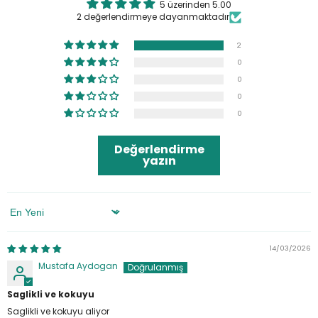
5 üzerinden 5.00
2 değerlendirmeye dayanmaktadır
2
0
0
0
0
Değerlendirme
yazın
Sort By
14/03/2026
Mustafa Aydogan
Saglikli ve kokuyu
Saglikli ve kokuyu aliyor