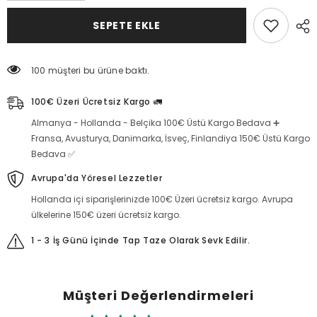
(500g)
(500g)
için
için
SEPETE EKLE
miktarı
miktarı
azaltın
artırın
100 müşteri bu ürüne baktı.
100€ Üzeri Ücretsiz Kargo 🚛
Almanya - Hollanda - Belçika 100€ Üstü Kargo Bedava ➕
Fransa, Avusturya, Danimarka, İsveç, Finlandiya 150€ Üstü Kargo
Bedava ✅
Avrupa'da Yöresel Lezzetler
Hollanda içi siparişlerinizde 100€ Üzeri ücretsiz kargo. Avrupa
ülkelerine 150€ üzeri ücretsiz kargo.
1 - 3 İş Günü İçinde Tap Taze Olarak Sevk Edilir.
Müşteri Değerlendirmeleri