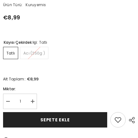
Ürün Türü:
Kuruyemis
€8,99
Kayısı Çekirdek Içi:
Tatlı
Tatlı
Acı (250g )
€8,99
Alt Toplam::
Miktar:
Kayısı
Kayısı
çekirdeği
çekirdeği
içi
içi
için
için
SEPETE EKLE
miktarı
miktarı
azaltın
artırın