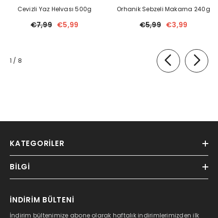
Cevizli Yaz Helvası 500g
Orhanik Sebzeli Makarna 240g
€7,99
€5,99
€5,99
€3,99
of
1
/
8
KATEGORILER
BILGI
İNDİRİM BÜLTENİ
İndirim bültenimize abone olarak haftalık indirimlerimizden ilk