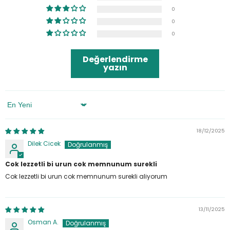
0
0
0
Değerlendirme
yazın
Sort By
18/12/2025
Dilek Cicek
Cok lezzetli bi urun cok memnunum surekli
Cok lezzetli bi urun cok memnunum surekli aliyorum
13/11/2025
Osman A.