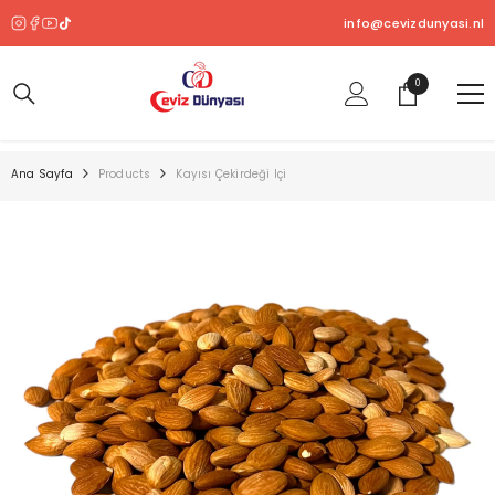
SKIP TO CONTENT
info@cevizdunyasi.nl
0
0
ürün
Ana Sayfa
Products
Kayısı Çekirdeği Içi