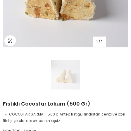
1
/
1
Fıstıklı Cocostar Lokum (500 Gr)
⭐ COCOSTAR SARMA – 500 g Antep fıstığı, Hindistan cevizi ve özel
fildişi çikolata kremasının eşsiz...
Ürün Türü:
Lokum