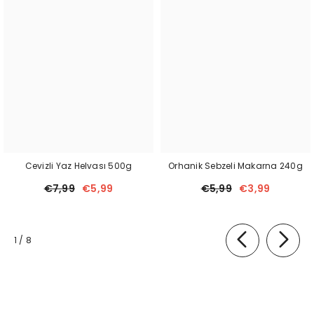
Cevizli Yaz Helvası 500g
Orhanik Sebzeli Makarna 240g
€7,99
€5,99
€5,99
€3,99
of
1
/
8