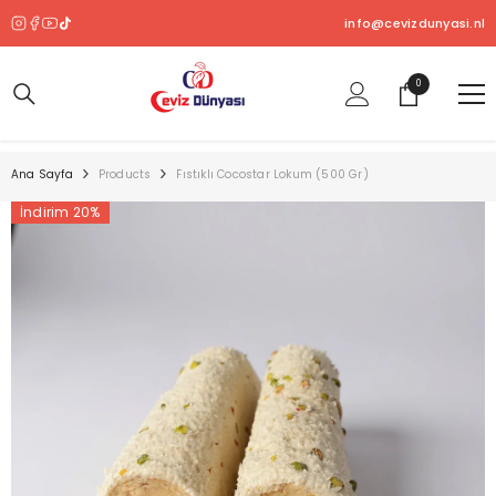
SKIP TO CONTENT
info@cevizdunyasi.nl
0
0
ürün
Ana Sayfa
Products
Fıstıklı Cocostar Lokum (500 Gr)
İndirim 20%