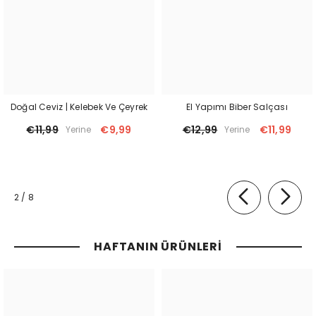
Doğal Ceviz | Kelebek Ve Çeyrek
El Yapımı Biber Salçası
€11,99
€9,99
€12,99
€11,99
Yerine
Yerine
of
2
/
8
HAFTANIN ÜRÜNLERI