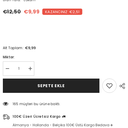
€12,50
€9,99
KAZANCINIZ: €2,51
€9,99
Alt Toplam::
Miktar:
Fıstıklı
Fıstıklı
Cocostar
Cocostar
Lokum
Lokum
(500
(500
SEPETE EKLE
gr)
gr)
için
için
miktarı
miktarı
azaltın
artırın
165 müşteri bu ürüne baktı.
100€ Üzeri Ücretsiz Kargo 🚛
Almanya - Hollanda - Belçika 100€ Üstü Kargo Bedava ➕