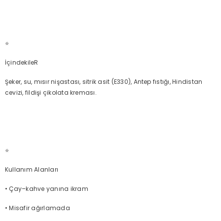
⭐
İçindekileR
Şeker, su, mısır nişastası, sitrik asit (E330), Antep fıstığı, Hindistan
cevizi, fildişi çikolata kreması.
⭐
Kullanım Alanları
• Çay–kahve yanına ikram
• Misafir ağırlamada