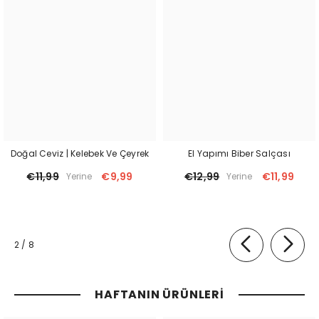
Doğal Ceviz | Kelebek Ve Çeyrek
El Yapımı Biber Salçası
€11,99
€9,99
€12,99
€11,99
Yerine
Yerine
of
2
/
8
HAFTANIN ÜRÜNLERI