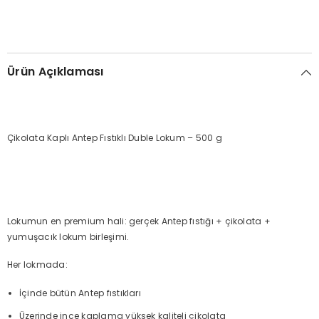
Ürün Açıklaması
Çikolata Kaplı Antep Fıstıklı Duble Lokum – 500 g
Lokumun en premium hali: gerçek Antep fıstığı + çikolata +
yumuşacık lokum birleşimi.
Her lokmada:
İçinde bütün Antep fıstıkları
Üzerinde ince kaplama yüksek kaliteli çikolata