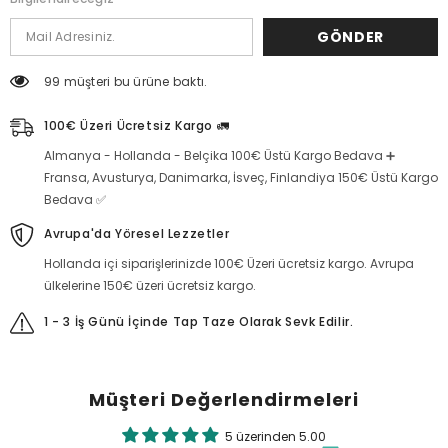
azaltın
artırın
GÖNDER
99 müşteri bu ürüne baktı.
100€ Üzeri Ücretsiz Kargo 🚛
Almanya - Hollanda - Belçika 100€ Üstü Kargo Bedava ➕
Fransa, Avusturya, Danimarka, İsveç, Finlandiya 150€ Üstü Kargo
Bedava ✅
Avrupa'da Yöresel Lezzetler
Hollanda içi siparişlerinizde 100€ Üzeri ücretsiz kargo. Avrupa
ülkelerine 150€ üzeri ücretsiz kargo.
1 - 3 İş Günü İçinde Tap Taze Olarak Sevk Edilir.
Müşteri Değerlendirmeleri
5 üzerinden 5.00