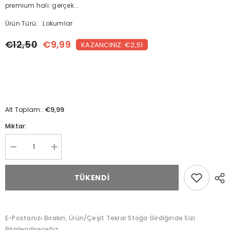
premium hali: gerçek...
Ürün Türü:
Lokumlar
€12,50
€9,99
KAZANCINIZ: €2,51
€9,99
Alt Toplam::
Miktar:
Çikolata
Çikolata
Kaplı
Kaplı
Antep
Antep
Fıstıklı
Fıstıklı
TÜKENDI
Duble
Duble
Lokum
Lokum
–
–
500
500
g
g
E-Postanızı Bırakın, Ürün/çeşit Tekrar Stoğa Girdiğinde Sizi
için
için
miktarı
miktarı
Bilgilendireceğiz