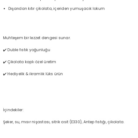
Dışarıdan kıtır çikolata, içeriden yumuşacık lokum
Muhteşem bir lezzet dengesi sunar.
✔️ Duble fıstık yoğunluğu
✔️ Çikolata kaplı özel üretim
✔️ Hediyelik & ikramlık lüks ürün
İçindekiler:
Şeker, su, mısır nişastası, sitrik asit (E330), Antep fıstığı, çikolata.