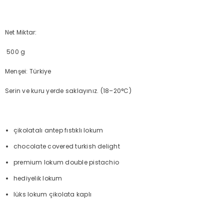
Net Miktar:
500 g
Menşei: Türkiye
Serin ve kuru yerde saklayınız. (18–20°C)
çikolatalı antep fıstıklı lokum
chocolate covered turkish delight
premium lokum double pistachio
hediyelik lokum
lüks lokum çikolata kaplı