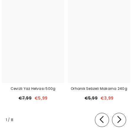
Cevizli Yaz Helvası 500g
Orhanik Sebzeli Makarna 240g
€7,99
€5,99
€5,99
€3,99
of
1
/
8