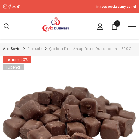
SKIP TO CONTENT
info@cevizdunyasi.nl
0
0
ürün
Ana Sayfa
Products
Çikolata Kaplı Antep Fıstıklı Duble Lokum – 500 G
İndirim 20%
Tükendi