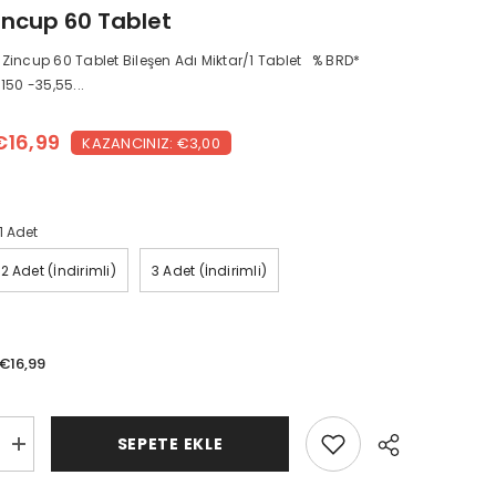
incup 60 Tablet
incup 60 Tablet Bileşen Adı Miktar/1 Tablet % BRD*
150 -35,55...
€16,99
KAZANCINIZ: €3,00
1 Adet
2 Adet (İndirimli)
3 Adet (İndirimli)
€16,99
SEPETE EKLE
Çinko
Zincup
60