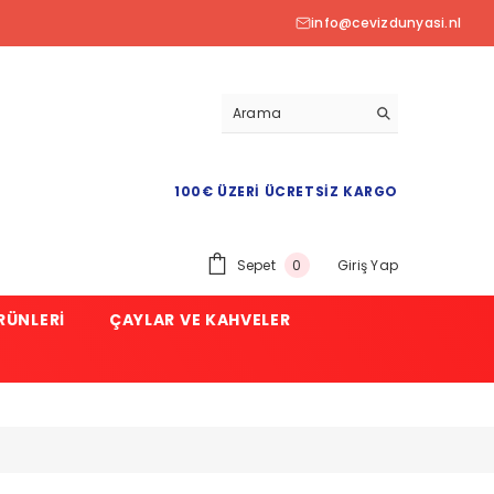
info@cevizdunyasi.nl
100€ ÜZERI ÜCRETSIZ KARGO
0
Sepet
Giriş Yap
0
ürün
RÜNLERI
ÇAYLAR VE KAHVELER