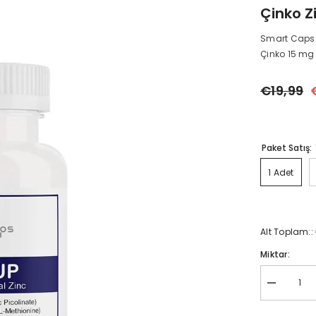
Çinko Z
Smart Caps Z
Çinko 15 mg 
€19,99
Paket Satış:
1 Adet
Alt Toplam::
Miktar:
Çinko
Zincup
60