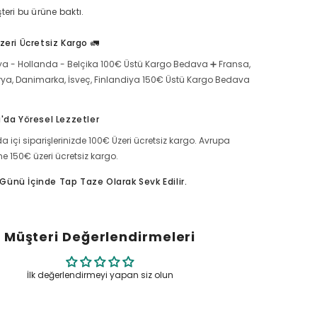
Tablet
eri bu ürüne baktı.
için
miktarı
artırın
zeri Ücretsiz Kargo 🚛
a - Hollanda - Belçika 100€ Üstü Kargo Bedava ➕ Fransa,
rya, Danimarka, İsveç, Finlandiya 150€ Üstü Kargo Bedava
'da Yöresel Lezzetler
a içi siparişlerinizde 100€ Üzeri ücretsiz kargo. Avrupa
ine 150€ üzeri ücretsiz kargo.
ş Günü İçinde Tap Taze Olarak Sevk Edilir.
Müşteri Değerlendirmeleri
İlk değerlendirmeyi yapan siz olun