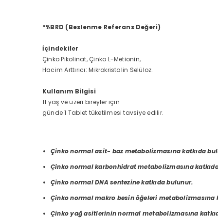
*%BRD (Beslenme Referans Değeri)
İçindekiler
Çinko Pikolinat, Çinko L-Metionin,
Hacim Arttırıcı: Mikrokristalin Selüloz.
Kullanım Bilgisi
11 yaş ve üzeri bireyler için
günde 1 Tablet tüketilmesi tavsiye edilir.
Çinko normal asit- baz metabolizmasına katkıda bul
Çinko normal karbonhidrat metabolizmasına katkıda
Çinko normal DNA sentezine katkıda bulunur.
Çinko normal makro besin öğeleri metabolizmasına k
Çinko yağ asitlerinin normal metabolizmasına katkı