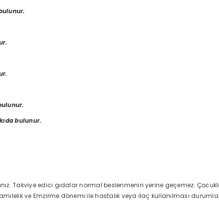
bulunur.
Paylaş
ur.
ur.
bulunur.
kıda bulunur.
ız. Takviye edici gıdalar normal beslenmenin yerine geçemez. Çocukla
milelik ve Emzirme dönemi ile hastalık veya ilaç kullanılması durumla