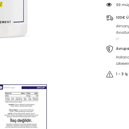
Tablet
99 müşt
için
miktarı
azaltın
100€ Ü
Almany
Avustu
✅
Avrupa
Holland
ülkeler
1 - 3 İ