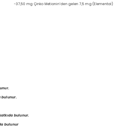
-37,50 mg Çinko Metionin’den gelen 7,5 mg (Elemental)
unur.
 bulunur.
atkıda bulunur.
da bulunur