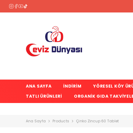
SKIP TO CONTENT
ANA SAYFA
İNDİRİM
YÖRESEL KÖY ÜR
TATLI ÜRÜNLERI
ORGANIK GIDA TAKVIYELE
Ana Sayfa
Products
Çinko Zincup 60 Tablet