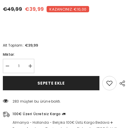
€49,99
€39,99
KAZANCINIZ: €10,00
€39,99
Alt Toplam::
Miktar:
Mor
Mor
ametist
ametist
taşı
taşı
yüz
yüz
SEPETE EKLE
masaj
masaj
aleti
aleti
seti
seti
için
için
283 müşteri bu ürüne baktı.
miktarı
miktarı
azaltın
artırın
100€ Üzeri Ücretsiz Kargo 🚛
Almanya - Hollanda - Belçika 100€ Üstü Kargo Bedava ➕