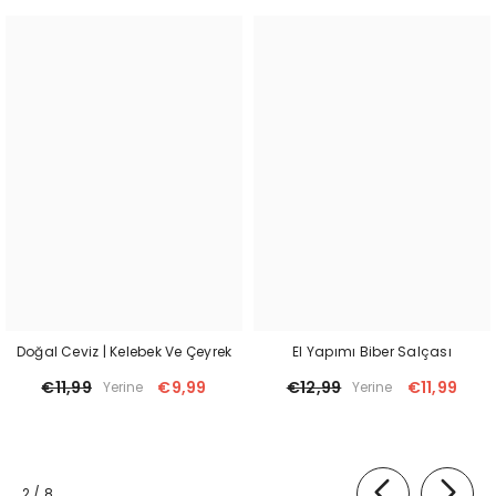
Doğal Ceviz | Kelebek Ve Çeyrek
El Yapımı Biber Salçası
€11,99
€9,99
€12,99
€11,99
Yerine
Yerine
of
2
/
8