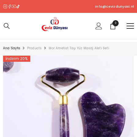
SKIP TO CONTENT
info@cevizdunyasi.nl
0
0
ürün
Ana Sayfa
Products
Mor Ametist Taşı Yüz Masaj Aleti Seti
İndirim 20%