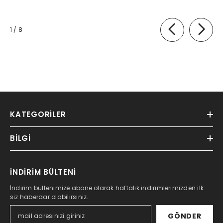
of
1
/
8
KATEGORILER
BILGI
İNDİRİM BÜLTENİ
İndirim bültenimize abone olarak haftalık indirimlerimizden ilk
siz haberdar olabilirsiniz.
GÖNDER