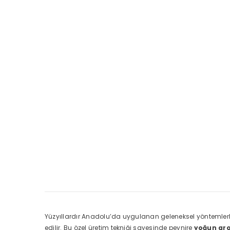
Yüzyıllardır Anadolu’da uygulanan geleneksel yöntemlerl
edilir. Bu özel üretim tekniği sayesinde peynire
yoğun aro