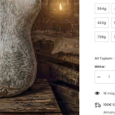
594g
420g
738g
Alt Toplam::
Miktar:
Bastırık
Peyniri
|
Gelenekse
18 müşt
Doğal
Olgunlaştır
Peynir
100€ Ü
için
miktarı
Almany
azaltın