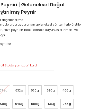
 Peyniri | Geleneksel Doğal
ştırılmış Peynir
1 değerlendirme
 Anadolu’da uygulanan geleneksel yöntemlerle üretilen
niri, taze peynirin baskı altında suyunun alınması ve
ğal...
Peynirler
ol! Stokta yalnızca 1 kaldı
g
538g
632g
570g
630g
466g
638g
646g
580g
436g
756g