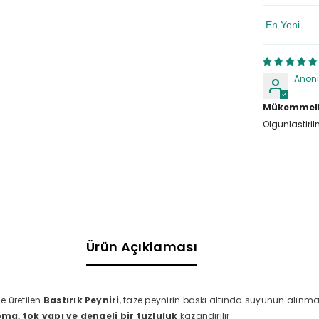
Sort By
Anon
Mükemmelk
Olgunlastiril
Ürün Açıklaması
e üretilen
Bastırık Peyniri
, taze peynirin baskı altında suyunun alınm
ma, tok yapı ve dengeli bir tuzluluk
kazandırılır.