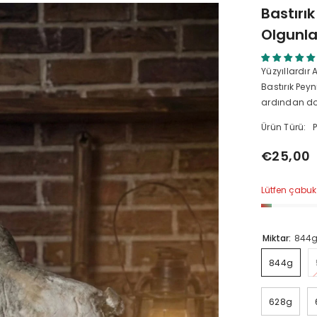
Bastırık
Olgunla
Yüzyıllardır
Bastırık Pey
ardından do
Ürün Türü:
€25,00
Lütfen çabuk 
Miktar:
844
844g
628g