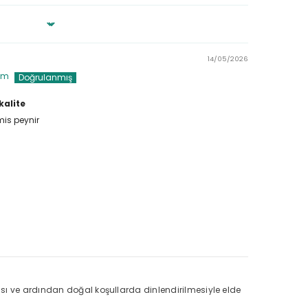
14/05/2026
im
alite
mis peynir
ası ve ardından doğal koşullarda dinlendirilmesiyle elde