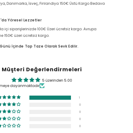
rya, Danimarka, İsveç, Finlandiya 150€ Üstü Kargo Bedava
'da Yöresel Lezzetler
a içi siparişlerinizde 100€ Üzeri ücretsiz kargo. Avrupa
ine 150€ üzeri ücretsiz kargo.
ş Günü İçinde Tap Taze Olarak Sevk Edilir.
Müşteri Değerlendirmeleri
5 üzerinden 5.00
irmeye dayanmaktadır
1
0
0
0
0