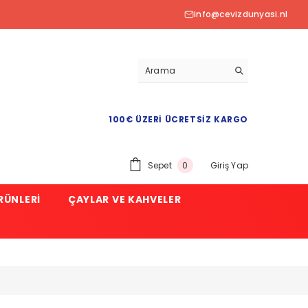
info@cevizdunyasi.nl
100€ ÜZERI ÜCRETSIZ KARGO
0
Sepet
Giriş Yap
0
ürün
RÜNLERI
ÇAYLAR VE KAHVELER