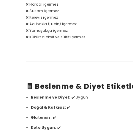
❌ Hardal içermez
❌ Susam içermez
❌ Kereviz içermez
❌ Acı bakla (Lupin) içermez
❌ Yumuşakça içermez
❌ Kükürt dioksit ve sülfit içermez
🧾 Beslenme & Diyet Etiketl
Beslenme ve Diyet:
✔️ Uygun
Doğal & Katkısız:
✔️
Glutensiz:
✔️
Keto Uygun:
✔️