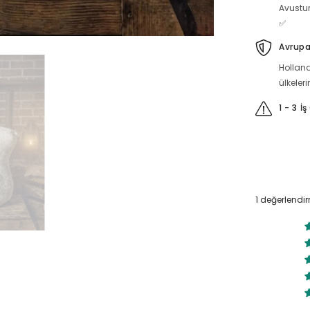
Avustu
✅
Avrupa
Holland
ülkeler
1 - 3 İ
1 değerlend