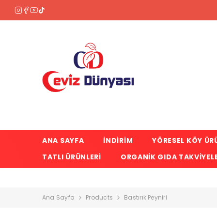
SKIP TO CONTENT
ANA SAYFA
İNDİRİM
YÖRESEL KÖY ÜR
TATLI ÜRÜNLERI
ORGANIK GIDA TAKVIYELE
Ana Sayfa
Products
Bastırık Peyniri