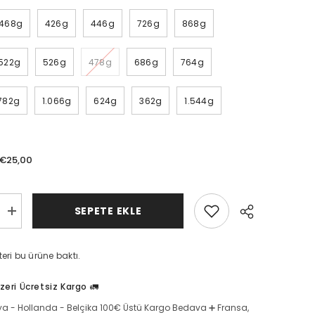
468g
426g
446g
726g
868g
522g
526g
478g
686g
764g
782g
1.066g
624g
362g
1.544g
€25,00
SEPETE EKLE
Bastırık
Peyniri
|
l
Geleneksel
eri bu ürüne baktı.
Doğal
ılmış
Olgunlaştırılmış
Peynir
zeri Ücretsiz Kargo 🚛
için
miktarı
a - Hollanda - Belçika 100€ Üstü Kargo Bedava ➕ Fransa,
artırın