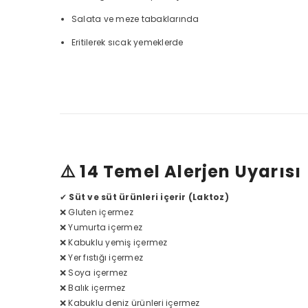
Salata ve meze tabaklarında
Eritilerek sıcak yemeklerde
⚠️ 14 Temel Alerjen Uyarısı
✔
Süt ve süt ürünleri içerir (Laktoz)
❌ Gluten içermez
❌ Yumurta içermez
❌ Kabuklu yemiş içermez
❌ Yer fıstığı içermez
❌ Soya içermez
❌ Balık içermez
❌ Kabuklu deniz ürünleri içermez