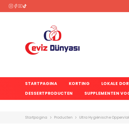
OVERSLAAN NAAR INHOUD
STARTPAGINA
KORTING
LOKALE DO
DESSERTPRODUCTEN
SUPPLEMENTEN VOO
Startpagina
Producten
Ultra Hygiënische Oppervlak