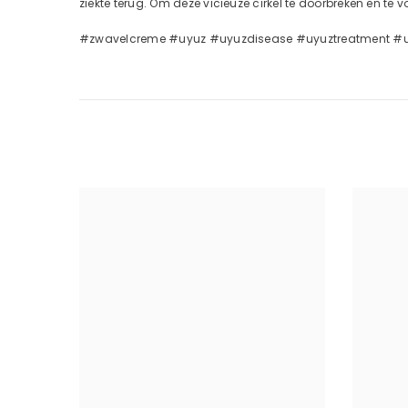
ziekte terug. Om deze vicieuze cirkel te doorbreken en 
#zwavelcreme #uyuz #uyuzdisease #uyuztreatment #u