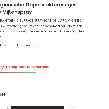
ygiënische Oppervlaktereiniger
 Mijtenspray
RA HYGIENIC SURFACE SPRAYSCABIOS ULTRA HYGIENIC
AYS worden gebruikt voor de behandeling van mijten,
ten, hoofdluizen, allergiemijten in bed, kussen, tapijten
en.
t:
Natuurlijke verzorging
bij! Er is nog maar 15 op voorraad.
1,99
d