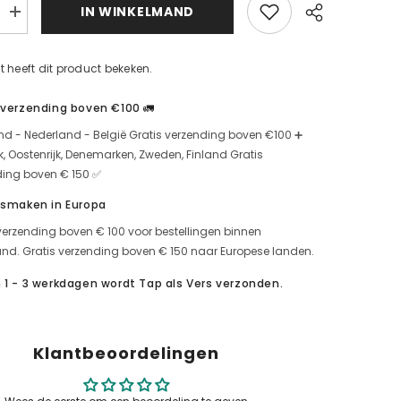
IN WINKELMAND
Ultra-
e
hygiënische
reiniger
oppervlaktereiniger
(250ml)
t heeft dit product bekeken.
Verhoog
d
de
hoeveelheid
 verzending boven €100 🚛
y
voor
mijtenspray
nd - Nederland - België Gratis verzending boven €100 ➕
jk, Oostenrijk, Denemarken, Zweden, Finland Gratis
ding boven € 150 ✅
 smaken in Europa
verzending boven € 100 voor bestellingen binnen
nd. Gratis verzending boven € 150 naar Europese landen.
 1 - 3 werkdagen wordt Tap als Vers verzonden.
Klantbeoordelingen