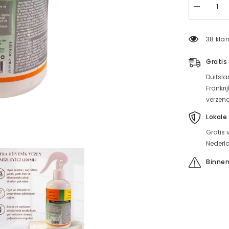
Ultra-
hygiënisch
oppervlakte
(250ml)
38 klan
Verminder
hoeveelhei
voor
Gratis
mijtenspra
Duitsla
Frankri
verzen
Lokale
Gratis 
Nederla
Binnen