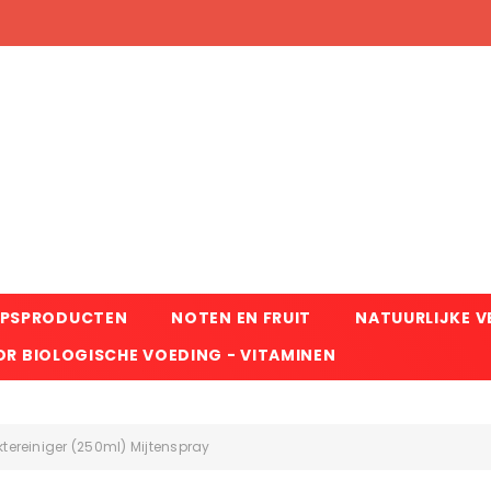
RPSPRODUCTEN
NOTEN EN FRUIT
NATUURLIJKE 
R BIOLOGISCHE VOEDING - VITAMINEN
tereiniger (250ml) Mijtenspray