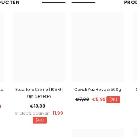
DUCTEN
PRO
ta
Staartolie Crème | 105 G |
Cevizli Yaz Helvası 500g
Pijn Genezen
€7,99
€5,99
(25)
€19,99
9
11,99
In plaats daarvan
(40)