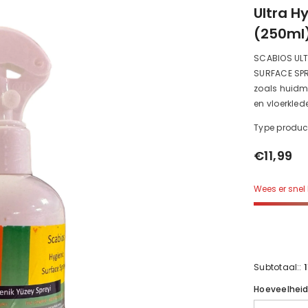
Ultra H
(250ml)
SCABIOS ULT
SURFACE SPR
zoals huidmij
en vloerkled
Type produc
€11,99
Wees er snel 
1
Subtotaal::
Hoeveelhei