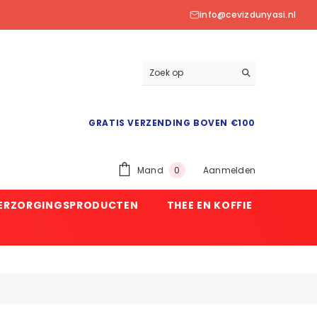
info@cevizdunyasi.nl
GRATIS VERZENDING BOVEN €100
0
Mand
Aanmelden
0
product
VERZORGINGSPRODUCTEN
THEE EN KOFFIE