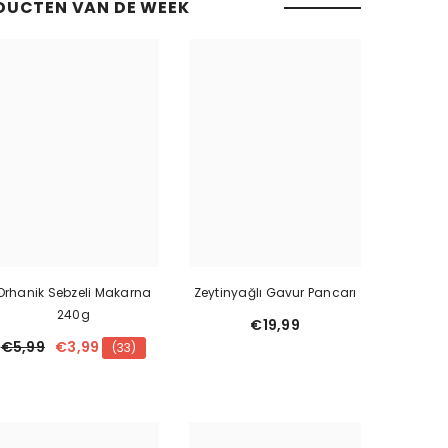
DUCTEN VAN DE WEEK
Orhanik Sebzeli Makarna
Zeytinyağlı Gavur Pancarı
240g
€19,99
€5,99
€3,99
(33)