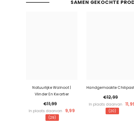
SAMEN GEKOCHTE PRO
Natuurlijke Walnoot |
Handgemaakte Chilipas
Vlinder En Kwartier
€12,99
€11,99
11,9
In plaats daarvan
9,99
In plaats daarvan
(20)
(29)