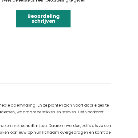
Wees de eerste om een beoordeling te geven
Beoordeling
schrijven
heale ademhaling. En ze planten zich voort door eitjes te
 ademen, waardoor ze stikken en sterven. Het voorkomt
ruiken met schurftmijten. Daarom worden, zelfs als ze een
ebruiken opnieuw op hun lichaam overgedragen en komt de