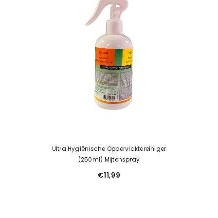
Ultra Hygiënische Oppervlaktereiniger
(250ml) Mijtenspray
€11,99