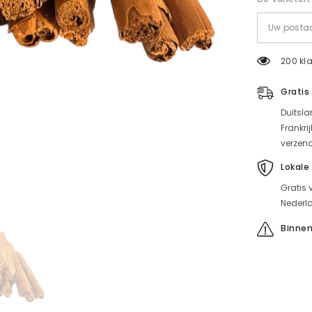
200 kla
Gratis
Duitsla
Frankri
verzen
Lokale
Gratis 
Nederla
Binnen