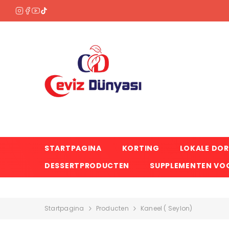
OVERSLAAN NAAR INHOUD
STARTPAGINA
KORTING
LOKALE DO
DESSERTPRODUCTEN
SUPPLEMENTEN VOO
Startpagina
Producten
Kaneel ( Seylon)