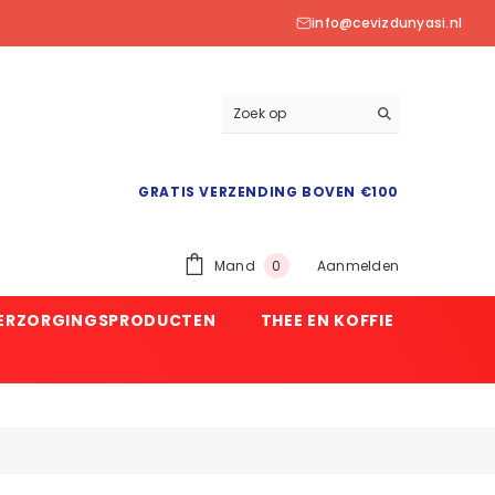
info@cevizdunyasi.nl
GRATIS VERZENDING BOVEN €100
0
Mand
Aanmelden
0
product
VERZORGINGSPRODUCTEN
THEE EN KOFFIE