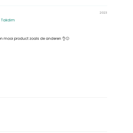
2023
a Takdim
s en mooi product zoals de anderen 👌🙂