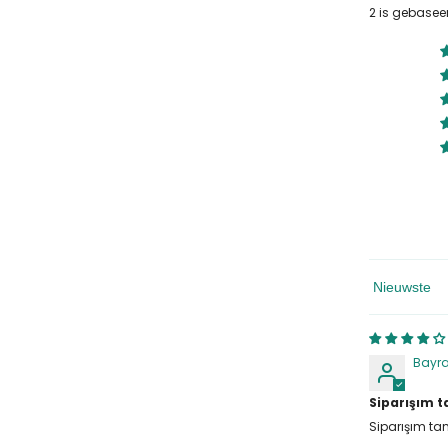
2 is gebasee
Sorteren Op
Bayr
Siparışım t
Siparışım ta