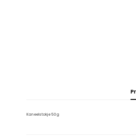
P
Kaneelstokje 50g