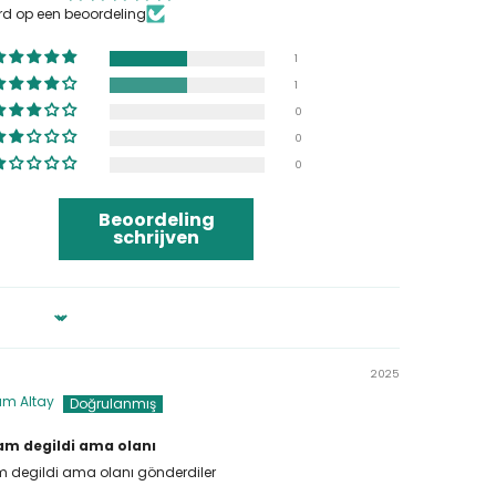
rd op een beoordeling
1
1
0
0
0
Beoordeling
schrijven
2025
am Altay
am degildi ama olanı
m degildi ama olanı gönderdiler