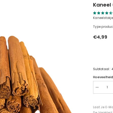
Kaneel 
Kaneelstokj
Type produc
€4,99
Subtotaal::
Hoeveelhei
Verminder
de
hoeveelhei
voor
kaneel
Laat Je E-M
(Seylon)
De Variëteit