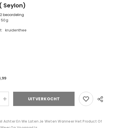
( Seylon)
2 beoordeling
e 50g
t:
kruidenthee
4,99
d
UITVERKOCHT
Verhoog
de
d
hoeveelheid
voor
kaneel
ail Achter En We Laten Je Weten Wanneer Het Product Of
(Seylon)
 Weer Op Voorraad Is.