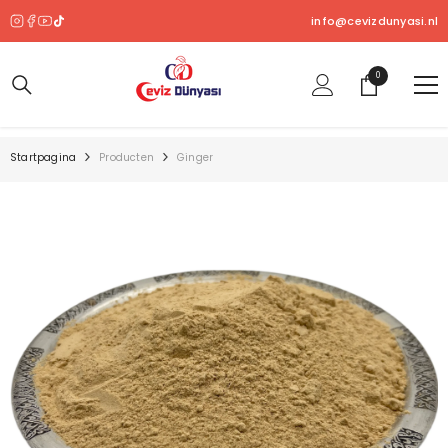
OVERSLAAN NAAR INHOUD
info@cevizdunyasi.nl
0
0
product
Startpagina
Producten
Ginger