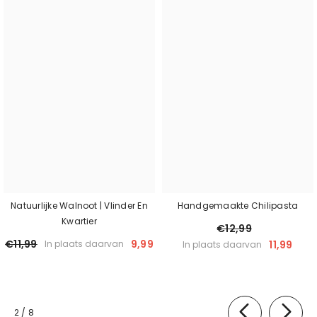
Natuurlijke Walnoot | Vlinder En
Handgemaakte Chilipasta
Kwartier
€12,99
€11,99
9,99
11,99
In plaats daarvan
In plaats daarvan
van
2
/
8