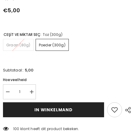
€5,00
CEŞİT VE MİKTAR SEÇ:
Toz (300g)
Graan (80g)
Poeder (300g)
5,00
Subtotaal::
Hoeveelheid
Verminder
Verhoog
de
de
hoeveelheid
hoeveelheid
voor
voor
IN WINKELMAND
gember
gember
100 klant heeft dit product bekeken.