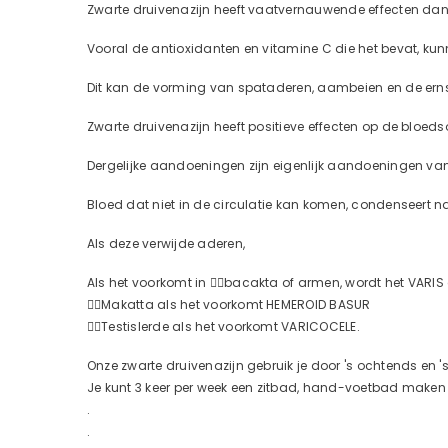
Zwarte druivenazijn heeft vaatvernauwende effecten dankz
Vooral de antioxidanten en vitamine C die het bevat, kun
Dit kan de vorming van spataderen, aambeien en de ern
Zwarte druivenazijn heeft positieve effecten op de bloe
Dergelijke aandoeningen zijn eigenlijk aandoeningen v
Bloed dat niet in de circulatie kan komen, condenseert na
Als deze verwijde aderen,
Als het voorkomt in 👉🏻bacakta of armen, wordt het VAR
👉🏻Makatta als het voorkomt HEMEROID BASUR
👉🏻Testislerde als het voorkomt VARICOCELE.
Onze zwarte druivenazijn gebruik je door 's ochtends en 's
Je kunt 3 keer per week een zitbad, hand-voetbad maken
.
.