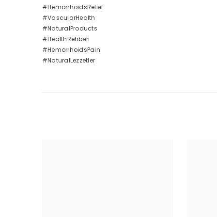
#HemorrhoidsRelief
#VascularHealth
#NaturalProducts
#HealthRehberi
#HemorrhoidsPain
#NaturalLezzetler