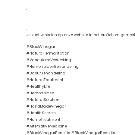
.
.
.
.
.
Je kunt winkelen op onze website in het profiel om gemakke
#BlackVinegar
#NaturalFermantation
#VasculaireVersterking
#HemorroïdenBehandeling
#BasurBehandeling
#NaturalTreatment
#HealthyLife
#Hemorroïden
#NaturalSolution
#HandMadeVinegar
#HealthSecrets
#HomeTreatment
#AlternativeMedicine
#BlackVinegarBenefits #BlackVinegarBenefits