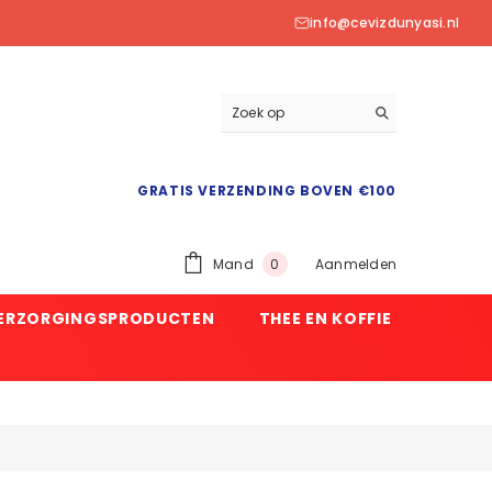
info@cevizdunyasi.nl
GRATIS VERZENDING BOVEN €100
0
Mand
Aanmelden
0
product
VERZORGINGSPRODUCTEN
THEE EN KOFFIE