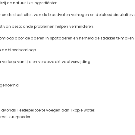
ij de natuurlijke ingrediënten.
nen de elasticiteit van de bloedvaten verhogen en de bloedcirculatie ve
st van bestaande problemen helpen verminderen.
dsomloop door de aderen in spataderen en hemeroïde strakker te maken d
an de bloedsomloop.
 verloop van tijd en veroorzaakt vaatverwijding.
IS genoemd
 avonds 1 eetlepel toe te voegen aan 1 kopje water.
 met kuurpoeder.