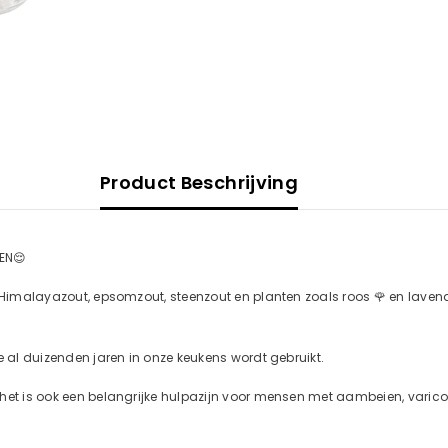
Product Beschrijving
EN😌
s Himalayazout, epsomzout, steenzout en planten zoals roos 🌹 en lave
e al duizenden jaren in onze keukens wordt gebruikt.
, het is ook een belangrijke hulpazijn voor mensen met aambeien, var