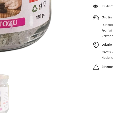
voor
10 klan
spapoeder
(150g)
Gratis
Duitsla
Frankri
verzen
Lokale
Gratis 
Nederla
Binnen