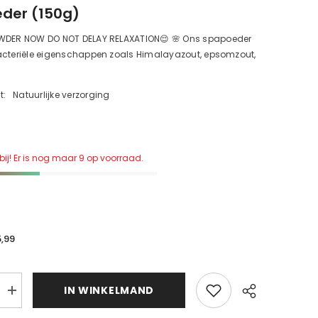
der (150g)
WDER NOW DO NOT DELAY RELAXATION😌 🌸 Ons spapoeder
acteriële eigenschappen zoals Himalayazout, epsomzout,
t:
Natuurlijke verzorging
bij! Er is nog maar 9 op voorraad.
5,99
d
IN WINKELMAND
Verhoog
de
d
hoeveelheid