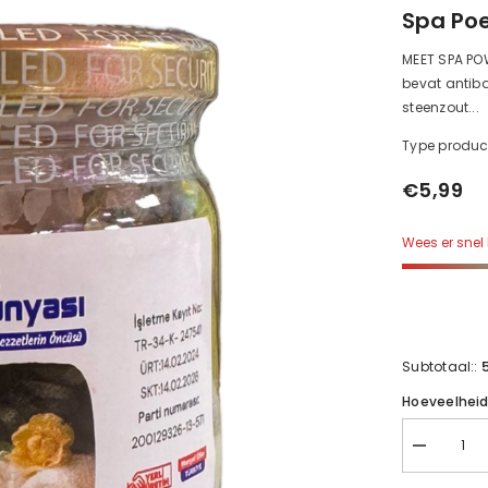
Spa Poe
MEET SPA PO
bevat antib
steenzout...
Type produc
€5,99
Wees er snel 
Subtotaal::
Hoeveelhei
Verminder
de
hoeveelhei