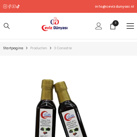
OVERSLAAN NAAR INHOUD
info@cevizdunyasi.nl
0
0
product
Startpagina
Producten
3 Consatre