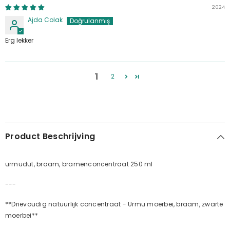
2024
Ajda Colak
Erg lekker
1
2
Product Beschrijving
urmudut, braam, bramenconcentraat 250 ml
---
**Drievoudig natuurlijk concentraat - Urmu moerbei, braam, zwarte
moerbei**