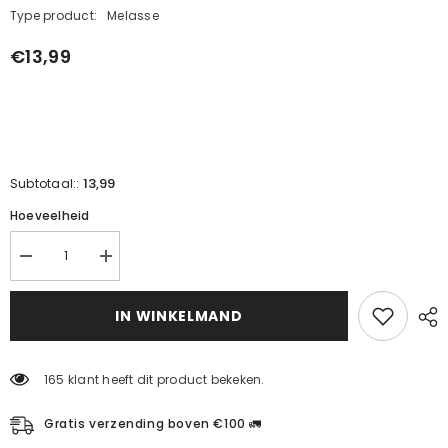
Type product:
Melasse
€13,99
13,99
Subtotaal::
Hoeveelheid
Verminder
Verhoog
de
de
hoeveelheid
hoeveelheid
voor
voor
IN WINKELMAND
een
een
3-
3-
pak
pack
concentraat
concentraat
165 klant heeft dit product bekeken.
Gratis verzending boven €100 🚛