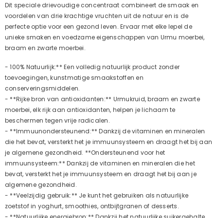
Dit speciale drievoudige concentraat combineert de smaak en
voordelen van drie krachtige vruchten uit de natuur en is de
perfecte optie voor een gezond leven. Ervaar met elke lepel de
unieke smaken en voedzame eigenschappen van Urmu moerbei,
braam en zwarte moerbei.
- 100% Natuurlijk:** Een volledig natuurlijk product zonder
toevoegingen, kunstmatige smaakstoffen en
conserveringsmiddelen.
- **Rijke bron van antioxidanten:** Urmukruid, braam en zwarte
moerbei, elk rijk aan antioxidanten, helpen je lichaam te
beschermen tegen vrije radicalen.
- **Immuunondersteunend:** Dankzij de vitaminen en mineralen
die het bevat, versterkt het je immuunsysteem en draagt het bij aan
je algemene gezondheid. **Ondersteunend voor het
immuunsysteem:** Dankzij de vitaminen en mineralen die het
bevat, versterkt het je immuunsysteem en draagt het bij aan je
algemene gezondheid.
- **Veelzijdig gebruik:** Je kunt het gebruiken als natuurlijke
zoetstof in yoghurt, smoothies, ontbijtgranen of desserts.
- **Natuurlijke energiebron:** Dankzij het natuurlijke suikergehalte