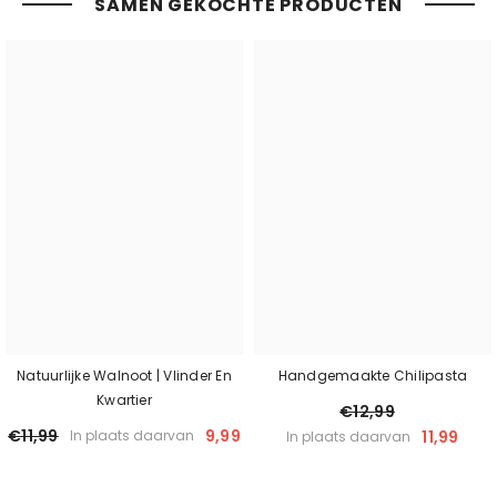
SAMEN GEKOCHTE PRODUCTEN
Natuurlijke Walnoot | Vlinder En
Handgemaakte Chilipasta
Kwartier
€12,99
€11,99
9,99
11,99
In plaats daarvan
In plaats daarvan