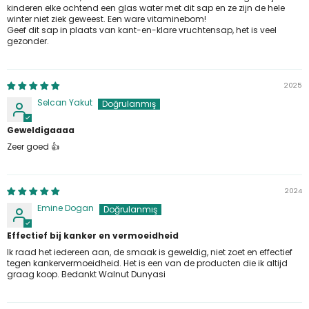
kinderen elke ochtend een glas water met dit sap en ze zijn de hele
winter niet ziek geweest. Een ware vitaminebom!
Geef dit sap in plaats van kant-en-klare vruchtensap, het is veel
gezonder.
2025
Selcan Yakut
Geweldigaaaa
Zeer goed 👍
2024
Emine Dogan
Effectief bij kanker en vermoeidheid
Ik raad het iedereen aan, de smaak is geweldig, niet zoet en effectief
tegen kankervermoeidheid. Het is een van de producten die ik altijd
graag koop. Bedankt Walnut Dunyasi