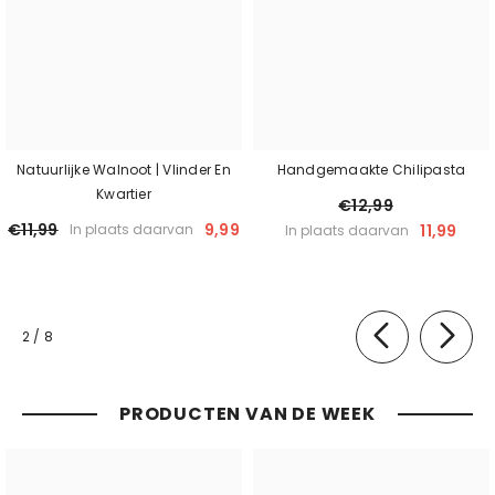
Natuurlijke Walnoot | Vlinder En
Handgemaakte Chilipasta
Kwartier
€12,99
€11,99
9,99
11,99
In plaats daarvan
In plaats daarvan
van
2
/
8
PRODUCTEN VAN DE WEEK