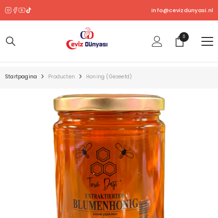
OVERSLAAN NAAR INHOUD
info@cevizdunyasi.nl
0
0
product
Startpagina
Producten
Honing (gezeefd)