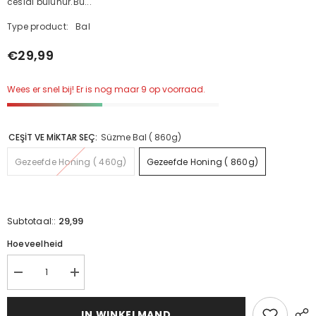
cesidi bulunur.Bu...
Type product:
Bal
€29,99
Wees er snel bij! Er is nog maar 9 op voorraad.
CEŞİT VE MİKTAR SEÇ:
Süzme Bal ( 860g)
Gezeefde Honing ( 460g)
Gezeefde Honing ( 860g)
29,99
Subtotaal::
Hoeveelheid
Verminder
Verhoog
de
de
hoeveelheid
hoeveelheid
voor
voor
IN WINKELMAND