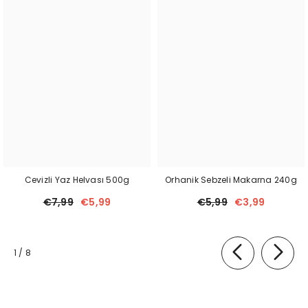
Cevizli Yaz Helvası 500g
Orhanik Sebzeli Makarna 240g
€7,99
€5,99
€5,99
€3,99
van
1
/
8