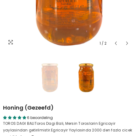
1
/
2
Honing (gezeefd)
6 beoordeling
TOROS DAGI BALIToros Dagi Bali, Mersin Toroslarin Egricayir
yaylasindan getirilmistir.Egricayir Yaylasinda 2000 den fazla cicek