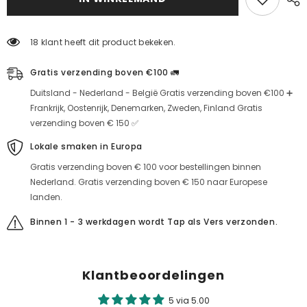
honing
honing
(gezeefd)
(gezeefd)
18 klant heeft dit product bekeken.
Gratis verzending boven €100 🚛
Duitsland - Nederland - België Gratis verzending boven €100 ➕
Frankrijk, Oostenrijk, Denemarken, Zweden, Finland Gratis
verzending boven € 150 ✅
Lokale smaken in Europa
Gratis verzending boven € 100 voor bestellingen binnen
Nederland. Gratis verzending boven € 150 naar Europese
landen.
Binnen 1 - 3 werkdagen wordt Tap als Vers verzonden.
Klantbeoordelingen
5 via 5.00