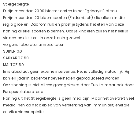
Stiergebergte.
Er zijn meer dan 2000 bloemsoorten in het Egricayir Plateau.
Er zijn meer dan 20 bloemsoorten (Endemisch) die alleen in die
regio groeien. Daarom ruik en proef je tijdens het eten van deze
honing allerlei soorten bloemen. Ook je kinderen zullen het heerlijk
vinden om te eten. In onze honing zowel
volgens laboratoriumresultaten
SUIKER %0
SAKKAROZ %0
MALTOZ %0
Er is absoluut geen externe interventie. Het is volledig natuurlijk. Hij
kan elk jaar in beperkte hoeveelheden geproduceerd worden.
Onze honing is niet alleen goedgekeurd door Turkije, maar ook door
Europese laboratoria
Honing uit het Stiergebergte is geen medicijn. Maar het overtreft veel
medicijnen op het gebied van versterking van immuniteit, energie
en vitaminesuppletie.