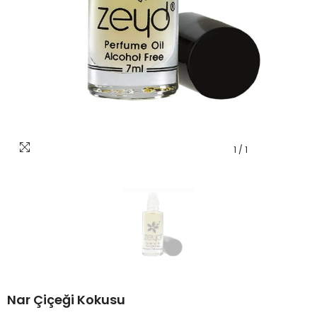
1
/
1
Nar Çiçeği Kokusu