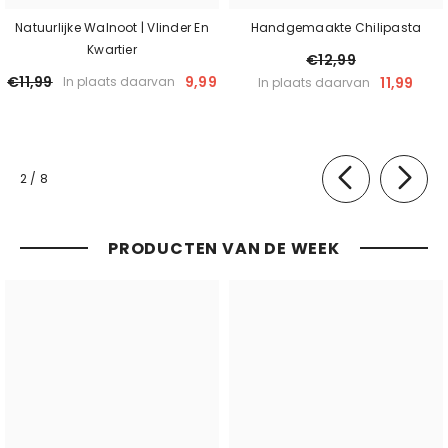
Natuurlijke Walnoot | Vlinder En
Handgemaakte Chilipasta
Kwartier
€12,99
€11,99
9,99
11,99
In plaats daarvan
In plaats daarvan
van
2
/
8
PRODUCTEN VAN DE WEEK