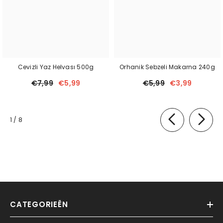
Cevizli Yaz Helvası 500g
Orhanik Sebzeli Makarna 240g
€7,99
€5,99
€5,99
€3,99
van
1
/
8
CATEGORIEËN