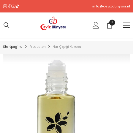
OVERSLAAN NAAR INHOUD
info@cevizdunyasi.nl
0
0
product
Startpagina
Producten
Nar Çiçeği Kokusu