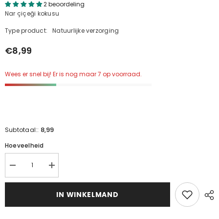
2 beoordeling
Nar çiçeği kokusu
Type product:
Natuurlijke verzorging
€8,99
Wees er snel bij! Er is nog maar 7 op voorraad.
8,99
Subtotaal::
Hoeveelheid
Nar
Nar
çiçeği
çiçeği
kokusu
kokusu
için
için
IN WINKELMAND
miktarı
miktarı
azaltın
artırın