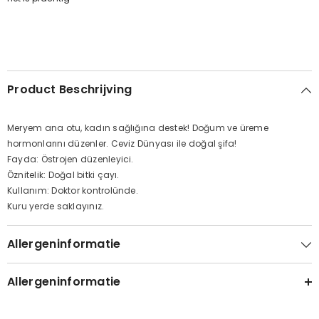
Product Beschrijving
Meryem ana otu, kadın sağlığına destek! Doğum ve üreme
hormonlarını düzenler. Ceviz Dünyası ile doğal şifa!
Fayda: Östrojen düzenleyici.
Öznitelik: Doğal bitki çayı.
Kullanım: Doktor kontrolünde.
Kuru yerde saklayınız.
Allergeninformatie
Allergeninformatie