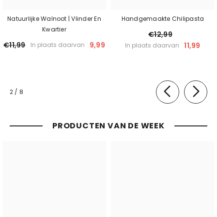
Natuurlijke Walnoot | Vlinder En
Handgemaakte Chilipasta
Kwartier
€12,99
€11,99
9,99
11,99
In plaats daarvan
In plaats daarvan
van
2
/
8
PRODUCTEN VAN DE WEEK