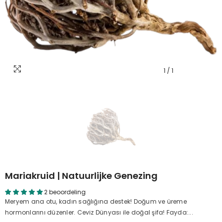
1
/
1
Mariakruid | Natuurlijke Genezing
2 beoordeling
Meryem ana otu, kadın sağlığına destek! Doğum ve üreme
hormonlarını düzenler. Ceviz Dünyası ile doğal şifa! Fayda:...