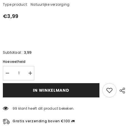
Type product:
Natuurlijke verzorging
€3,99
3,99
Subtotaal::
Hoeveelheid
Mariakruid
Mariakruid
|
|
Verminder
Vergroot
hoeveelheid
de
IN WINKELMAND
voor
hoeveelheid
natuurlijke
voor
genezing
natuurlijke
genezing
99 klant heeft dit product bekeken.
Gratis verzending boven €100 🚛