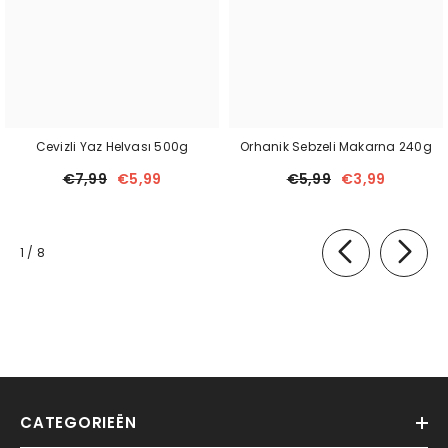
Cevizli Yaz Helvası 500g
Orhanik Sebzeli Makarna 240g
€7,99
€5,99
€5,99
€3,99
van
1
/
8
CATEGORIEËN