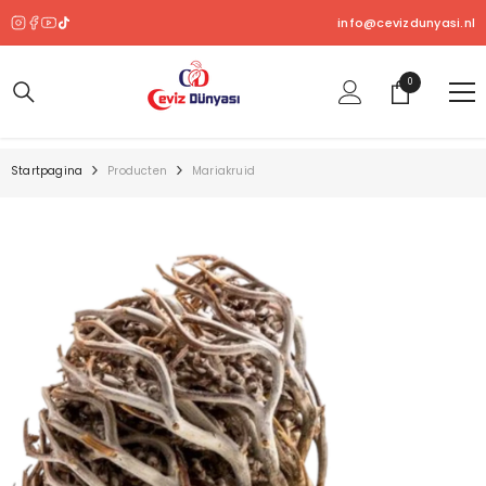
OVERSLAAN NAAR INHOUD
info@cevizdunyasi.nl
0
0
product
Startpagina
Producten
Mariakruid