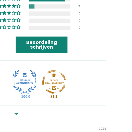
7
0
0
0
Beoordeling
schrijven
100.0
81.1
2026