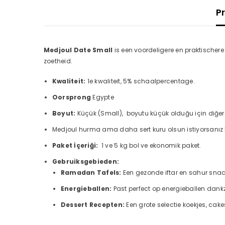
P
Medjoul Date Small
is een voordeligere en praktischere o
zoetheid.
Kwaliteit:
1e kwaliteit, 5% schaalpercentage.
Oorsprong
Egypte
Boyut:
Küçük (Small), boyutu küçük olduğu için diğe
Medjoul hurma ama daha sert kuru olsun istiyorsanız 
Paket İçeriği:
1 ve 5 kg bol ve ekonomik paket.
Gebruiksgebieden:
Ramadan Tafels:
Een gezonde iftar en sahur snac
Energieballen:
Past perfect op energieballen dankzi
Dessert Recepten:
Een grote selectie koekjes, cak