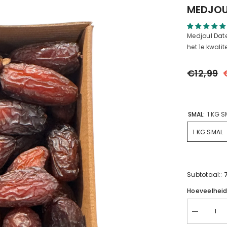
MEDJOU
Medjoul Date
het 1e kwalitei
€12,99
SMAL:
1 KG S
1 KG SMAL
Subtotaal::
Hoeveelhei
MEDJOUL
Hurma