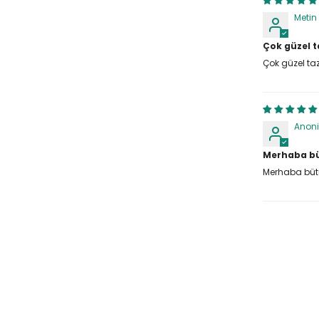
Metin
Deel
Çok güzel t
Çok güzel taz
Anon
Merhaba bü
Merhaba bütü