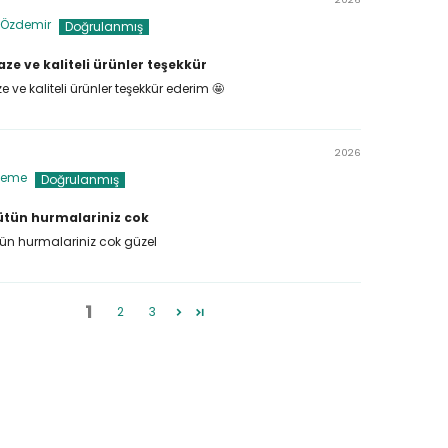
 Özdemir
aze ve kaliteli ürünler teşekkür
e ve kaliteli ürünler teşekkür ederim 🤩
2026
ieme
tün hurmalariniz cok
n hurmalariniz cok güzel
1
2
3