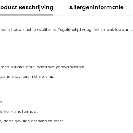
roduct Beschrijving
Allergeninformatie
ptie, hoewel het 1e kwaliteit is. Tegelijkertijd voegt het smaak toe aan je
r medjoullara göre daha sert yapıya sahiptir
bu hurmayı tercih etmelisiniz
k.
j het kleine formaat.
es, dadelgevulde desserts en meer.