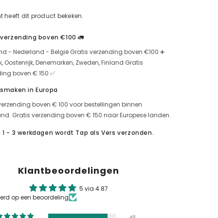
premium
SMAL
t heeft dit product bekeken.
için
miktarı
artırın
 verzending boven €100 🚛
nd - Nederland - België Gratis verzending boven €100 ➕
jk, Oostenrijk, Denemarken, Zweden, Finland Gratis
ding boven € 150 ✅
 smaken in Europa
verzending boven € 100 voor bestellingen binnen
nd. Gratis verzending boven € 150 naar Europese landen.
 1 - 3 werkdagen wordt Tap als Vers verzonden.
Klantbeoordelingen
5 via 4.87
erd op een beoordeling
48