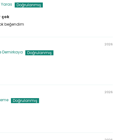
 Yaras
r çok
çok beğendim
2026
e Demirkaya
2026
ieme
2026