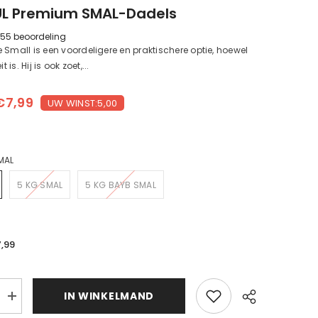
L Premium SMAL-Dadels
55 beoordeling
 Small is een voordeligere en praktischere optie, hoewel
t is. Hij is ook zoet,...
€7,99
UW WINST:5,00
MAL
5 KG SMAL
5 KG BAYB SMAL
7,99
d
IN WINKELMAND
MEDJOUL
Hurma