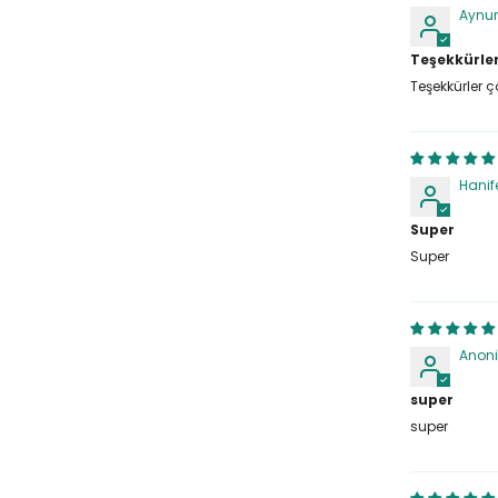
Aynur
Teşekkürle
Teşekkürler 
Hanif
Super
Super
Anon
super
super