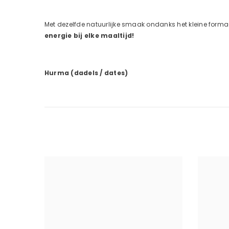
Met dezelfde natuurlijke smaak ondanks het kleine forma
energie bij elke maaltijd!
Hurma (dadels / dates)