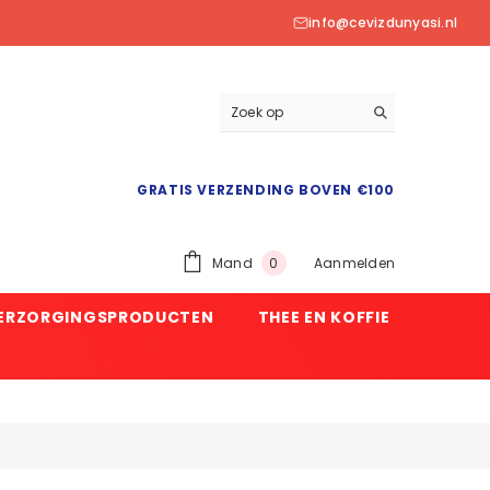
info@cevizdunyasi.nl
GRATIS VERZENDING BOVEN €100
0
Mand
Aanmelden
0
product
VERZORGINGSPRODUCTEN
THEE EN KOFFIE