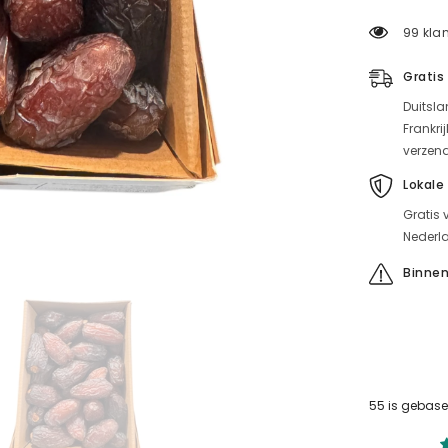
premium
SMAL
99 klan
için
miktarı
azaltın
Gratis
Duitsla
Frankri
verzen
Lokale
Gratis 
Nederla
Binnen
55 is gebase