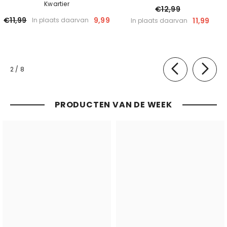
Kwartier
€12,99
€11,99
9,99
11,99
In plaats daarvan
In plaats daarvan
van
2
/
8
PRODUCTEN VAN DE WEEK