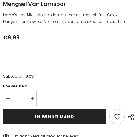
Mengsel Van Lamsoor
Lamb’s-ear Mix – Mix van lamb’s-ear en tropisch fruit Ceviz
Dünyası Lamb’s-ear Mix, een mix van lamb’s-ear en tropisch fruit...
€9,99
9,99
Subtotaal::
Hoeveelheid
Verminder
Verhoog
de
de
hoeveelheid
hoeveelheid
voor
voor
IN WINKELMAND
de
de
mengeling
mengeling
met
met
lamsoor
lamsoor
112 klant heeft dit product bekeken.