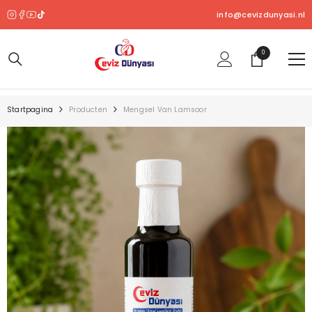
OVERSLAAN NAAR INHOUD
info@cevizdunyasi.nl
0
0
product
Startpagina
Producten
Mengsel Van Lamsoor