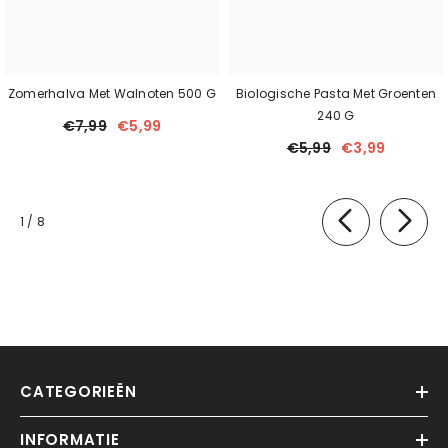
Zomerhalva Met Walnoten 500 G
Biologische Pasta Met Groenten
240 G
€7,99
€5,99
€5,99
€3,99
van
1
/
8
CATEGORIEËN
INFORMATIE