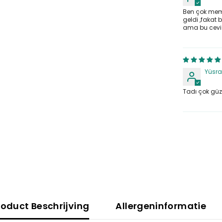
Ben çok mem
geldi ,fakat 
ama bu cevi
Deel
Yüsra 
Tadı çok güze
roduct Beschrijving
Allergeninformatie