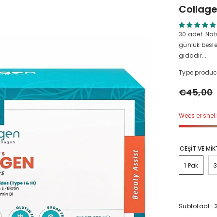
Collag
30 adet Nat
günlük besle
gıdadır....
Type produc
€45,00
Wees er snel 
CEŞİT VE Mİ
1 Pak
Subtotaal::