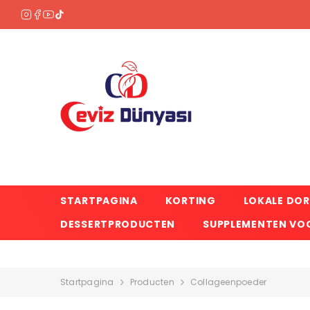
OVERSLAAN NAAR INHOUD
STARTPAGINA
KORTING
LOKALE DO
DESSERTPRODUCTEN
SUPPLEMENTEN VOO
Startpagina
Producten
Collageenpoeder