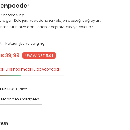
eenpoeder
7 beoordeling
uragen Kolajen; vücudunuza kolajen desteği sağlayan,
nme rutininize dahil edebileceğiniz takviye edici bir
t:
Natuurlijke verzorging
€39,99
UW WINST:5,01
bij! Er is nog maar 10 op voorraad.
KTAR SEÇ:
1 Paket
3 Maanden Collageen
39,99