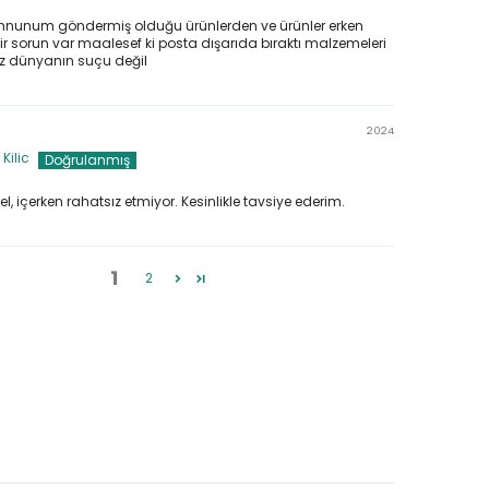
nunum göndermiş olduğu ürünlerden ve ürünler erken
bir sorun var maalesef ki posta dışarıda bıraktı malzemeleri
z dünyanın suçu değil
2024
Kilic
l, içerken rahatsız etmiyor. Kesinlikle tavsiye ederim.
1
2