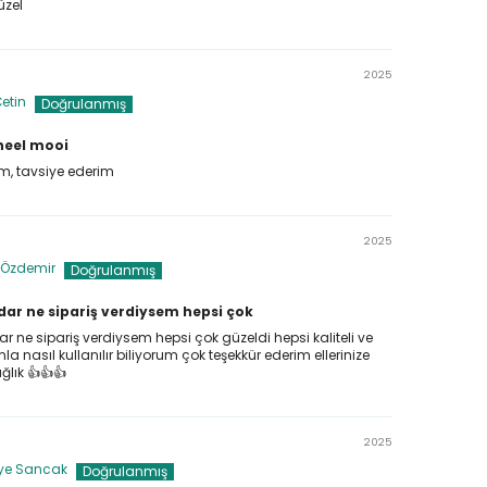
üzel
2025
Çetin
 heel mooi
, tavsiye ederim
2025
 Özdemir
ar ne sipariş verdiysem hepsi çok
 ne sipariş verdiysem hepsi çok güzeldi hepsi kaliteli ve
la nasıl kullanılır biliyorum çok teşekkür ederim ellerinize
ğlık 👍👍👍
2025
ye Sancak