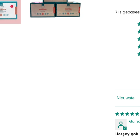
7 is gebasee
Sorteren Op
Gulna
Herşey çok