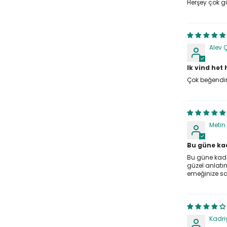
Herşey çok g
Alev 
Ik vind het
Çok beğendim
Metin
Bu güne kad
Bu güne kadar
güzel anlatım
emeğinize sa
Kadri