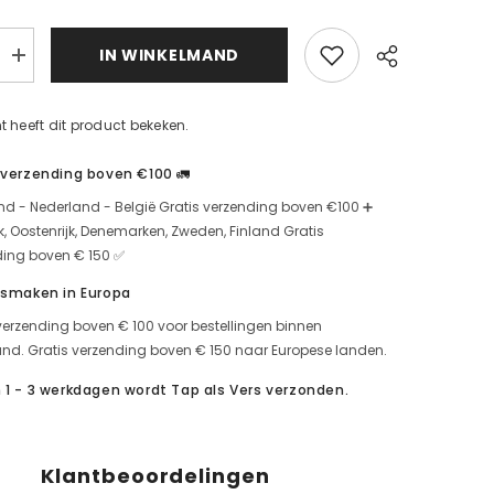
d
IN WINKELMAND
Kolajen
toz
için
miktarı
t heeft dit product bekeken.
artırın
 verzending boven €100 🚛
nd - Nederland - België Gratis verzending boven €100 ➕
jk, Oostenrijk, Denemarken, Zweden, Finland Gratis
ding boven € 150 ✅
 smaken in Europa
verzending boven € 100 voor bestellingen binnen
nd. Gratis verzending boven € 150 naar Europese landen.
 1 - 3 werkdagen wordt Tap als Vers verzonden.
Klantbeoordelingen