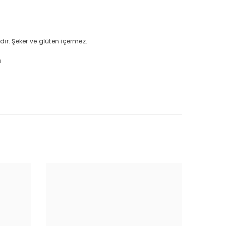
ır. Şeker ve glüten içermez.
ı