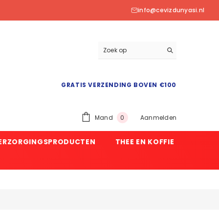
info@cevizdunyasi.nl
GRATIS VERZENDING BOVEN €100
0
Mand
Aanmelden
0
product
VERZORGINGSPRODUCTEN
THEE EN KOFFIE