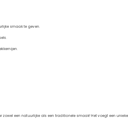
urlijke smaak te geven.
els.
ekkernijen.
ar zowel een natuurlijke als een traditionele smaak! Het voegt een uniek