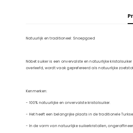
P
Natuurlijk en traditioneel: Snoepgoed
Nöbet suiker is een onvervalste en natuurlijke kristalsu
overleefd, wordt vaak geprefereerd als natuurlijke zoetst
Kenmerken:
-
100% natuurlijke en onvervalste kristalsuiker.
-
Het heeft een belangrijke plaats in de traditionele Turks
-
In de vorm van natuurlijke suikerkristallen, ongeraffinee