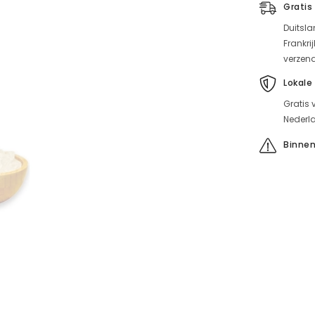
Gratis
(inbeslagn
Duitsla
Frankri
verzen
Lokale
Gratis 
Nederla
Binnen