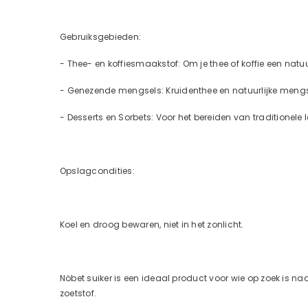
Gebruiksgebieden:
-
Thee- en koffiesmaakstof:
Om je thee of koffie een natu
-
Genezende mengsels:
Kruidenthee en natuurlijke mengs
-
Desserts en Sorbets:
Voor het bereiden van traditionele l
Opslagcondities:
Koel en droog bewaren, niet in het zonlicht.
Nöbet suiker is een ideaal product voor wie op zoek is na
zoetstof.