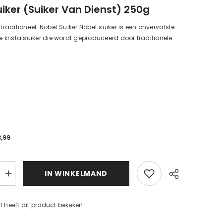
iker (suiker Van Dienst) 250g
 traditioneel: Nöbet Suiker Nöbet suiker is een onvervalste
ke kristalsuiker die wordt geproduceerd door traditionele
3,99
d
IN WINKELMAND
Steensuiker
(suiker
d
van
dienst)
nt heeft dit product bekeken.
Verhoog
de
hoeveelheid