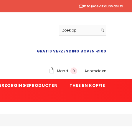
info@cevizdunyasi.nl
GRATIS VERZENDING BOVEN €100
0
Mand
Aanmelden
0
product
VERZORGINGSPRODUCTEN
THEE EN KOFFIE