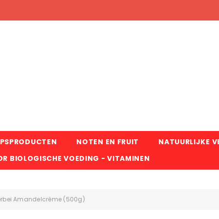
RPSPRODUCTEN
NOTEN EN FRUIT
NATUURLIJKE 
R BIOLOGISCHE VOEDING - VITAMINEN
oerbei Amandelcrème (500g)