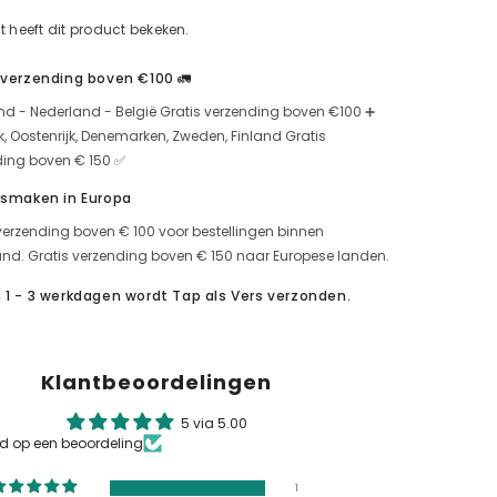
om
voor
nt heeft dit product bekeken.
amandelmarshmallow
met
zwarte
 verzending boven €100 🚛
moerbeiencrème
(500g)
nd - Nederland - België Gratis verzending boven €100 ➕
jk, Oostenrijk, Denemarken, Zweden, Finland Gratis
ding boven € 150 ✅
 smaken in Europa
verzending boven € 100 voor bestellingen binnen
nd. Gratis verzending boven € 150 naar Europese landen.
 1 - 3 werkdagen wordt Tap als Vers verzonden.
Klantbeoordelingen
5 via 5.00
rd op een beoordeling
1