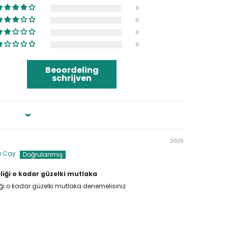
0
0
0
0
Beoordeling
schrijven
2025
a Cay
liği o kadar güzelki mutlaka
iği o kadar güzelki mutlaka denemelisiniz