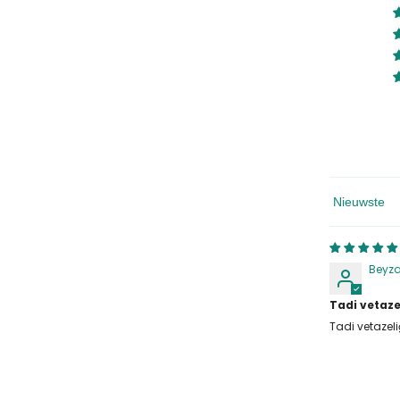
Sorteren Op
Beyz
Tadi vetaze
Tadi vetazel