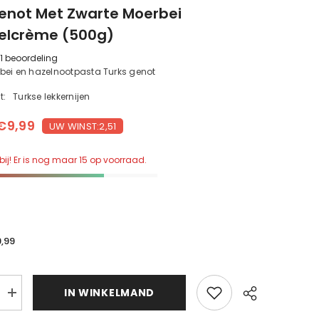
enot Met Zwarte Moerbei
lcrème (500g)
1 beoordeling
bei en hazelnootpasta Turks genot
t:
Turkse lekkernijen
€9,99
UW WINST:2,51
bij! Er is nog maar 15 op voorraad.
9,99
d
IN WINKELMAND
Verhoog
d
de
hoeveelheid