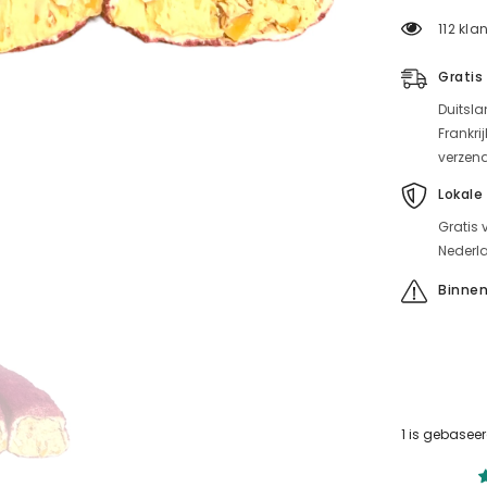
amandelro
112 kla
Turkish
delight
met
Gratis
zwarte
moerbeien
Duitsla
(500g)
Frankri
verzen
Lokale
Gratis 
Nederla
Binnen
1 is gebasee