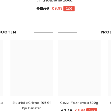
Amandelcrème (500g)
€12,50
€9,99
(20)
DUCTEN
PRO
ta
Staartolie Crème | 105 G |
Cevizli Yaz Helvası 500g
Pijn Genezen
€7,99
€5,99
(25)