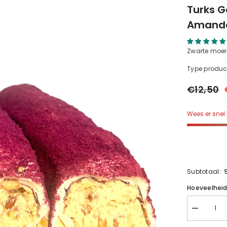
Turks G
Amande
Zwarte moer
Type produc
€12,50
Wees er snel 
Subtotaal::
Hoeveelhei
Verminder
hoeveelhei
voor