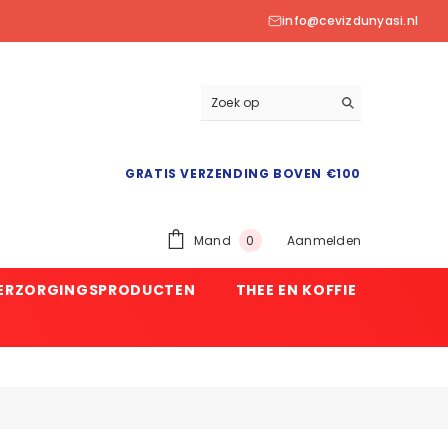
info@cevizdunyasi.nl
GRATIS VERZENDING BOVEN €100
0
Mand
Aanmelden
0
product
VERZORGINGSPRODUCTEN
THEE EN KOFFIE