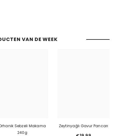
DUCTEN VAN DE WEEK
Orhanik Sebzeli Makarna
Zeytinyağlı Gavur Pancarı
240g
€19,99