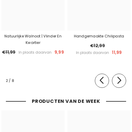
Natuurlijke Walnoot | Vlinder En
Handgemaakte Chilipasta
Kwartier
€12,99
€11,99
9,99
11,99
In plaats daarvan
In plaats daarvan
van
2
/
8
PRODUCTEN VAN DE WEEK