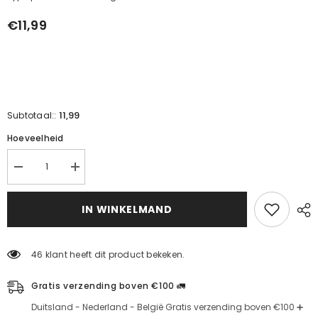
€11,99
11,99
Subtotaal::
Hoeveelheid
Verminder
Verhoog
de
de
hoeveelheid
hoeveelheid
voor
voor
IN WINKELMAND
zwarte
zwarte
moerbei
moerbei
(500g)
(500g)
46 klant heeft dit product bekeken.
Gratis verzending boven €100 🚛
Duitsland - Nederland - België Gratis verzending boven €100 ➕