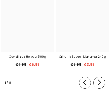
Cevizli Yaz Helvası 500g
Orhanik Sebzeli Makarna 240g
€7,99
€5,99
€5,99
€3,99
van
1
/
8