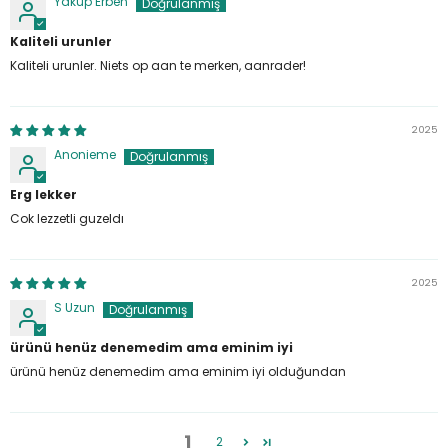
Yakup Erben
Kaliteli urunler
Kaliteli urunler. Niets op aan te merken, aanrader!
2025
Anonieme
Erg lekker
Cok lezzetli guzeldı
2025
S Uzun
ürünü henüz denemedim ama eminim iyi
ürünü henüz denemedim ama eminim iyi olduğundan
1
2