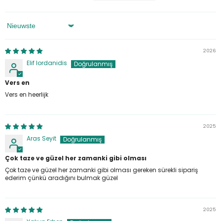
Sorteren Op
2026
Elif Iordanidis
Vers en
Vers en heerlijk
2025
Aras Seyit
Çok taze ve güzel her zamanki gibi olması
Çok taze ve güzel her zamanki gibi olması gereken sürekli sipariş
ederim çünkü aradığını bulmak güzel
2025