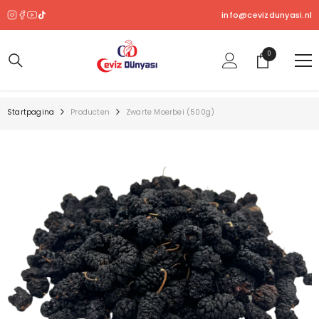
OVERSLAAN NAAR INHOUD
info@cevizdunyasi.nl
0
0
product
Startpagina
Producten
Zwarte Moerbei (500g)