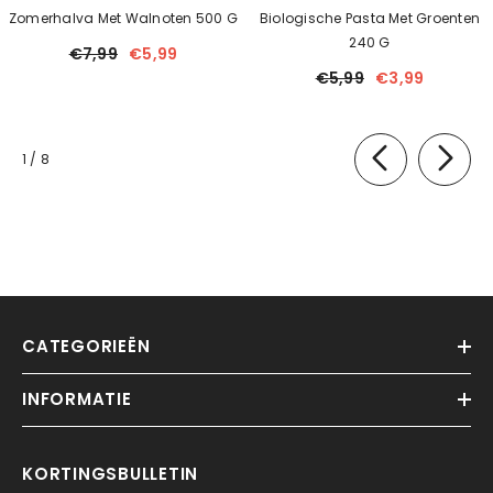
Zomerhalva Met Walnoten 500 G
Biologische Pasta Met Groenten
240 G
€7,99
€5,99
€5,99
€3,99
van
1
/
8
CATEGORIEËN
INFORMATIE
KORTINGSBULLETIN