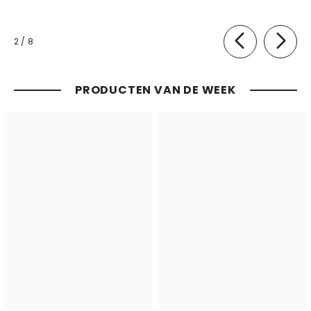
van
2
/
8
PRODUCTEN VAN DE WEEK