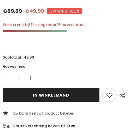
€59,99
€49,99
UW WINST:10,00
Wees er snel bij! Er is nog maar 15 op voorraad.
49,99
Subtotaal::
Hoeveelheid
Verminder
Verhoog
de
de
hoeveelheid
hoeveelheid
voor
voor
IN WINKELMAND
de
de
leverondersteuningsset
leverondersteuningsset
125 klant heeft dit product bekeken.
Gratis verzending boven €100 🚛