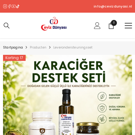
OVERSLAAN NAAR INHOUD
info@cevizdunyasi.nl
0
0
product
Startpagina
Producten
Leverondersteuningsset
Korting 17