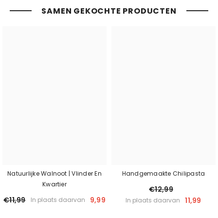
SAMEN GEKOCHTE PRODUCTEN
Natuurlijke Walnoot | Vlinder En
Handgemaakte Chilipasta
Kwartier
€12,99
€11,99
9,99
11,99
In plaats daarvan
In plaats daarvan