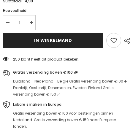
4,99
Subtotaal::
Hoeveelheid
Verminder
Verhoog
de
de
hoeveelheid
hoeveelheid
voor
voor
IN WINKELMAND
moxibustie
moxibustie
met
met
zwarte
zwarte
gom
gom
250 klant heeft dit product bekeken.
(Black
(Black
Forest
Forest
moxibustion)
moxibustion)
Gratis verzending boven €100 🚛
Duitsland - Nederland - België Gratis verzending boven €100 ➕
Frankrijk, Oostenrijk, Denemarken, Zweden, Finland Gratis
verzending boven € 150 ✅
Lokale smaken in Europa
Gratis verzending boven € 100 voor bestellingen binnen
Nederland. Gratis verzending boven € 150 naar Europese
landen.