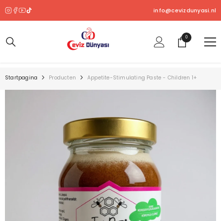
OVERSLAAN NAAR INHOUD
info@cevizdunyasi.nl
0
0
product
Startpagina
Producten
Appetite-Stimulating Paste - Children 1+