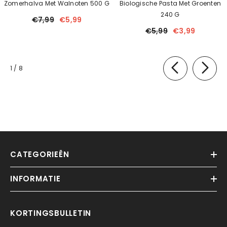
Zomerhalva Met Walnoten 500 G
Biologische Pasta Met Groenten
240 G
€7,99
€5,99
€5,99
€3,99
van
1
/
8
CATEGORIEËN
INFORMATIE
KORTINGSBULLETIN