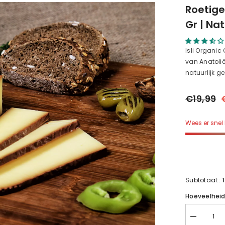
Roetige
Gr | Nat
Isli Organic
van Anatolië
natuurlijk ge
€19,99
Wees er snel 
Subtotaal::
Hoeveelhei
Roetige