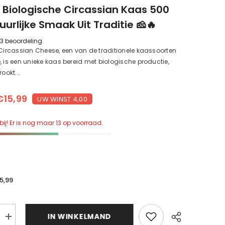
 Biologische Circassian Kaas 500
uurlijke Smaak Uit Traditie 🧀🔥
3 beoordeling
 Circassian Cheese, een van de traditionele kaassoorten
, is een unieke kaas bereid met biologische productie,
rookt...
€15,99
UW WINST:4,00
bij! Er is nog maar 13 op voorraad.
15,99
d
IN WINKELMAND
Roetige