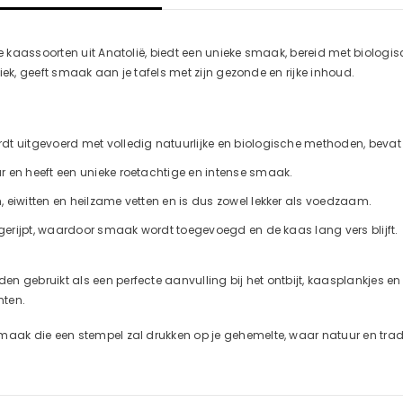
le kaassoorten uit Anatolië, biedt een unieke smaak, bereid met biologis
Deel
iek, geeft smaak aan je tafels met zijn gezonde en rijke inhoud.
dt uitgevoerd met volledig natuurlijke en biologische methoden, bevat
r en heeft een unieke roetachtige en intense smaak.
, eiwitten en heilzame vetten en is dus zowel lekker als voedzaam.
 gerijpt, waardoor smaak wordt toegevoegd en de kaas lang vers blijft.
n gebruikt als een perfecte aanvulling bij het ontbijt, kaasplankjes en
hten.
maak die een stempel zal drukken op je gehemelte, waar natuur en tradi