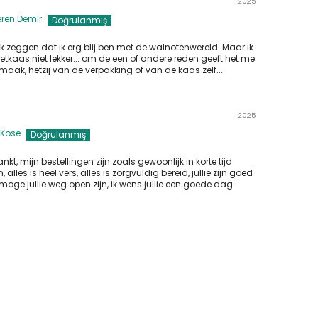
2025
ren Demir
l ik zeggen dat ik erg blij ben met de walnotenwereld. Maar ik
etkaas niet lekker... om de een of andere reden geeft het me
maak, hetzij van de verpakking of van de kaas zelf...
2025
 Kose
nkt, mijn bestellingen zijn zoals gewoonlijk in korte tijd
lles is heel vers, alles is zorgvuldig bereid, jullie zijn goed
, moge jullie weg open zijn, ik wens jullie een goede dag.