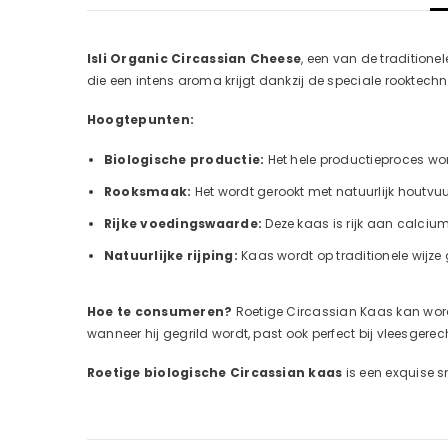
Isli Organic Circassian Cheese
, een van de traditione
die een intens aroma krijgt dankzij de speciale rooktechn
Hoogtepunten:
Biologische productie:
Het hele productieproces wor
Rooksmaak:
Het wordt gerookt met natuurlijk houtvuu
Rijke voedingswaarde:
Deze kaas is rijk aan calcium
Natuurlijke rijping:
Kaas wordt op traditionele wijze
Hoe te consumeren?
Roetige Circassian Kaas kan worde
wanneer hij gegrild wordt, past ook perfect bij vleesgerec
Roetige biologische Circassian kaas
is een exquise s