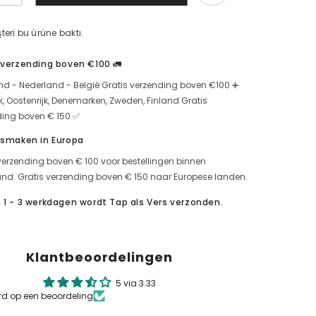
e
biologische
Circassian
kaas
t heeft dit product bekeken.
500
gr
|
 verzending boven €100 🚛
Natuurlijke
smaak
nd - Nederland - België Gratis verzending boven €100 ➕
uit
traditie
jk, Oostenrijk, Denemarken, Zweden, Finland Gratis
🧀
ding boven € 150 ✅
🔥
verhoog
 smaken in Europa
de
d
hoeveelheid
verzending boven € 100 voor bestellingen binnen
voor
nd. Gratis verzending boven € 150 naar Europese landen.
 1 - 3 werkdagen wordt Tap als Vers verzonden.
Klantbeoordelingen
5 via 3.33
rd op een beoordeling