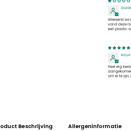
Gülde
Allereerst wi
vond deze ro
een plastic s
Asiye
Heel erg beda
aangekomen, a
om er te zijn
roduct Beschrijving
Allergeninformatie