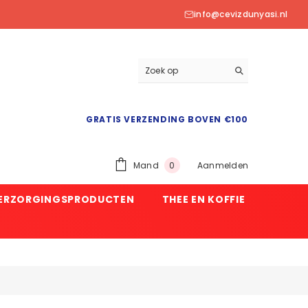
info@cevizdunyasi.nl
GRATIS VERZENDING BOVEN €100
0
Mand
Aanmelden
0
product
VERZORGINGSPRODUCTEN
THEE EN KOFFIE