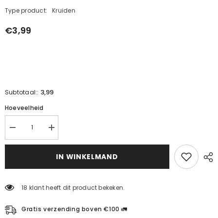
Type product:
Kruiden
€3,99
3,99
Subtotaal::
Hoeveelheid
Verminder
Verhoog
de
de
hoeveelheid
hoeveelheid
voor
voor
IN WINKELMAND
Engels
Engels
zout
zout
(epsomzout)
(epsomzout)
18 klant heeft dit product bekeken.
Gratis verzending boven €100 🚛