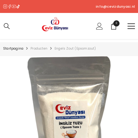
OVERSLAAN NAAR INHOUD
info@cevizdunyasi.nl
0
0
product
Startpagina
Producten
Engels Zout (epsomzout)