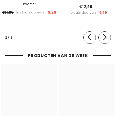
Kwartier
€12,99
€11,99
9,99
11,99
In plaats daarvan
In plaats daarvan
van
2
/
8
PRODUCTEN VAN DE WEEK