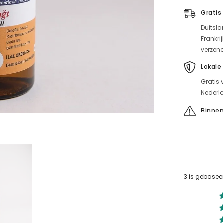
&
Gratis
Ağrı
Giderici
Duitsla
için
miktarı
Frankri
azaltın
verzen
Lokale
Gratis 
Nederla
Binnen
3 is gebasee