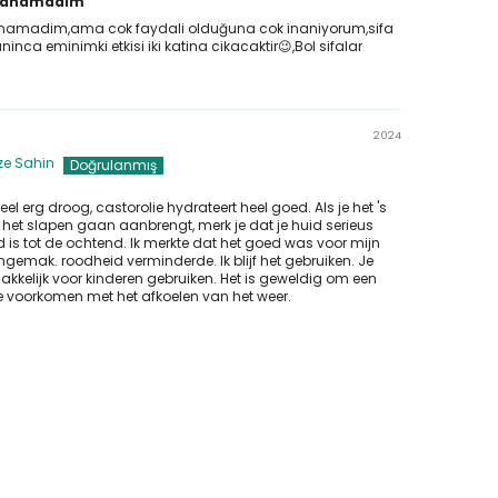
llanamadim
lanamadim,ama cok faydali olduğuna cok inaniyorum,sifa
aninca eminimki etkisi iki katina cikacaktir😉,Bol sifalar
2024
e Sahin
heel erg droog, castorolie hydrateert heel goed. Als je het 's
het slapen gaan aanbrengt, merk je dat je huid serieus
 is tot de ochtend. Ik merkte dat het goed was voor mijn
gemak. roodheid verminderde. Ik blijf het gebruiken. Je
akkelijk voor kinderen gebruiken. Het is geweldig om een
e voorkomen met het afkoelen van het weer.