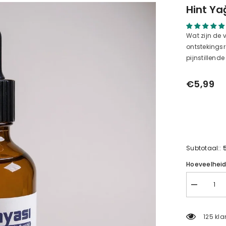
Hint Yağ
Wat zijn de 
ontstekings
pijnstillend
€5,99
Subtotaal::
Hoeveelhei
Hint
Yağı
50
ml
125 kla
|
Antioksida