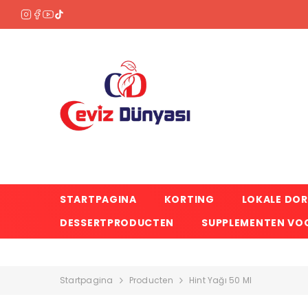
OVERSLAAN NAAR INHOUD
STARTPAGINA
KORTING
LOKALE DO
DESSERTPRODUCTEN
SUPPLEMENTEN VOO
Startpagina
Producten
Hint Yağı 50 Ml