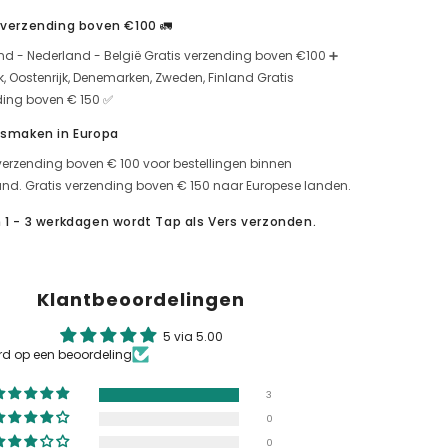
&
 verzending boven €100 🚛
Ağrı
Giderici
nd - Nederland - België Gratis verzending boven €100 ➕
için
miktarı
jk, Oostenrijk, Denemarken, Zweden, Finland Gratis
artırın
ding boven € 150 ✅
 smaken in Europa
verzending boven € 100 voor bestellingen binnen
nd. Gratis verzending boven € 150 naar Europese landen.
 1 - 3 werkdagen wordt Tap als Vers verzonden.
Klantbeoordelingen
5 via 5.00
rd op een beoordeling
3
0
0