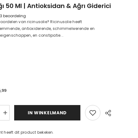
ı 50 Ml | Antioksidan & Ağrı Giderici
3 beoordeling
voordelen van ricinusolie? Ricinusolie heeft
remmende, antioxiderende, schimmelwerende en
e eigenschappen, en constipatie...
5,99
d
IN WINKELMAND
Hint
Yağı
50
ml
nt heeft dit product bekeken.
|
n
Antioksidan