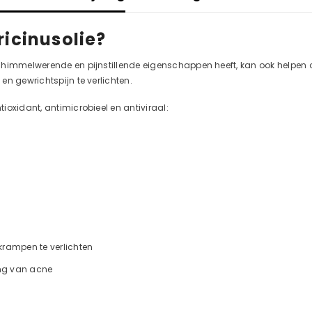
ricinusolie?
Deel
chimmelwerende en pijnstillende eigenschappen heeft, kan ook helpen 
n gewrichtspijn te verlichten.
ioxidant, antimicrobieel en antiviraal:
krampen te verlichten
ng van acne