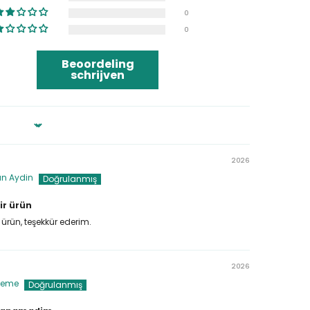
0
0
Beoordeling
schrijven
2026
an Aydin
ir ürün
 ürün, teşekkür ederim.
2026
ieme