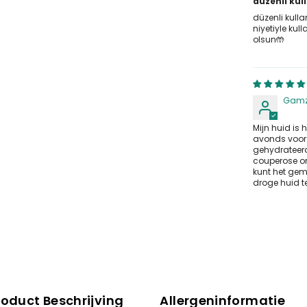
düzenli ku
düzenli kul
niyetiyle kull
olsun🤲
Gamz
Mijn huid is 
avonds voor 
gehydrateerd
couperose on
kunt het gem
droge huid t
roduct Beschrijving
Allergeninformatie