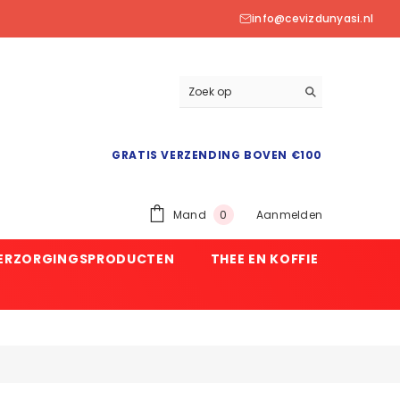
info@cevizdunyasi.nl
GRATIS VERZENDING BOVEN €100
0
Mand
Aanmelden
0
product
VERZORGINGSPRODUCTEN
THEE EN KOFFIE