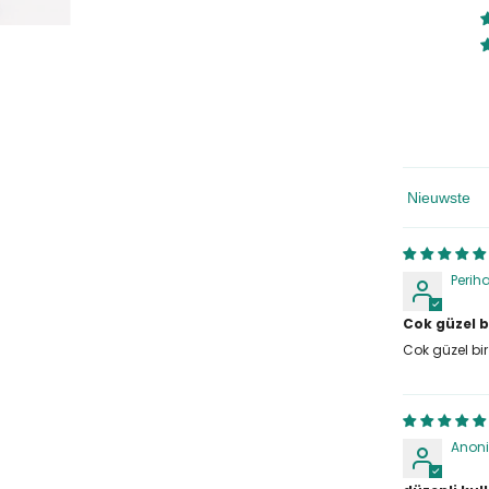
Sorteren Op
Perih
Cok güzel b
Cok güzel bir
Anon