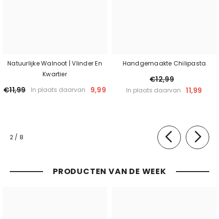
Natuurlijke Walnoot | Vlinder En
Handgemaakte Chilipasta
Kwartier
€12,99
€11,99
9,99
11,99
In plaats daarvan
In plaats daarvan
van
2
/
8
PRODUCTEN VAN DE WEEK