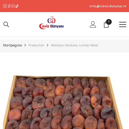
OVERSLAAN NAAR INHOUD
info@cevizdunyasi.nl
0
0
product
Startpagina
Producten
Malatya Abrikoos Jumbo Maat