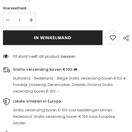
Hoeveelheid
Malatya
Malatya
Abrikoos
Abrikoos
Jumbo
Jumbo
Maat
Maat
IN WINKELMAND
|
|
1.
1.
Beperk
Verhoog
kwantiteit
kwantiteit
112 klant heeft dit product bekeken.
voor
voor
kwaliteit
kwaliteit
Gratis verzending boven €100 🚛
Duitsland - Nederland - België Gratis verzending boven €100 ➕
Frankrijk, Oostenrijk, Denemarken, Zweden, Finland Gratis
verzending boven € 150 ✅
Lokale smaken in Europa
Gratis verzending boven € 100 voor bestellingen binnen
Nederland. Gratis verzending boven € 150 naar Europese
landen.