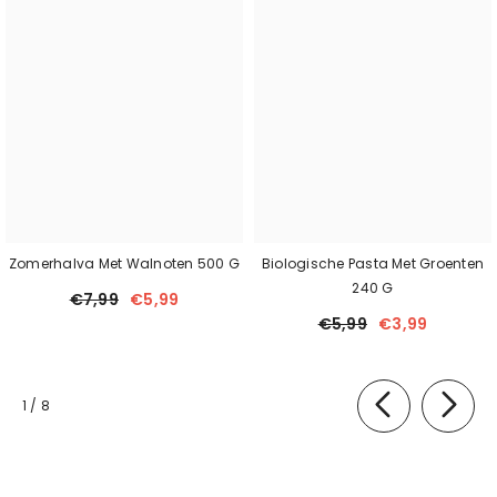
Zomerhalva Met Walnoten 500 G
Biologische Pasta Met Groenten
240 G
€7,99
€5,99
€5,99
€3,99
van
1
/
8