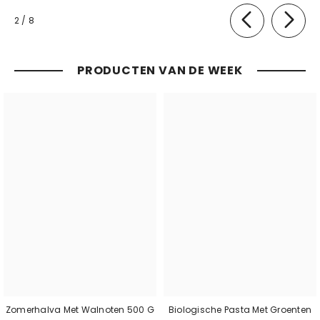
van
2
/
8
PRODUCTEN VAN DE WEEK
Zomerhalva Met Walnoten 500 G
Biologische Pasta Met Groenten