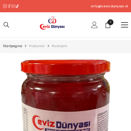
OVERSLAAN NAAR INHOUD
info@cevizdunyasi.nl
0
0
product
Startpagina
Producten
Rozenjam