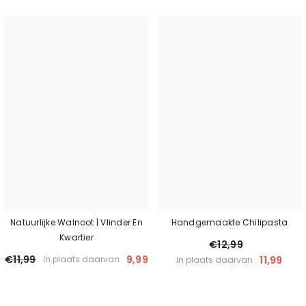
Natuurlijke Walnoot | Vlinder En
Handgemaakte Chilipasta
Kwartier
€12,99
€11,99
9,99
11,99
In plaats daarvan
In plaats daarvan