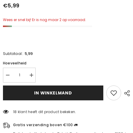
€5,99
Wees er snel bij! Er is nog maar 2 op voorraad.
5,99
Subtotaal::
Hoeveelheid
Verminder
Verhoog
de
de
hoeveelheid
hoeveelheid
voor
voor
IN WINKELMAND
rozenjam
rozenjam
18 klant heeft dit product bekeken.
Gratis verzending boven €100 🚛