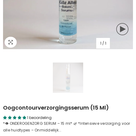
1
/
1
Oogcontourverzorgingsserum (15 Ml)
1 beoordeling
*👁 ONDEROGENZORG SERUM – 15 ml* 🌿 *Intensieve verzorging voor
alle huidtypes – Onmiddellijk...