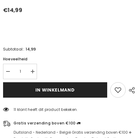
€14,99
14,99
Subtotaal::
Hoeveelheid
Verminder
Verhoog
de
de
hoeveelheid
hoeveelheid
voor
voor
IN WINKELMAND
het
het
serum
serum
voor
voor
de
de
11 klant heeft dit product bekeken.
verzorging
verzorging
van
van
de
de
Gratis verzending boven €100 🚛
oogcontouren
oogcontouren
(15
(15
Duitsland - Nederland - België Gratis verzending boven €100 ➕
ml).
ml)