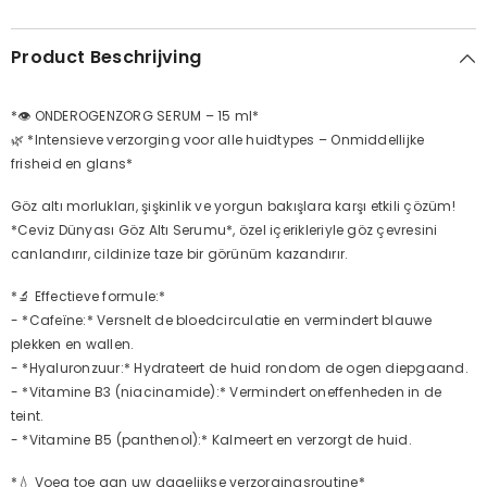
Product Beschrijving
*👁 ONDEROGENZORG SERUM – 15 ml*
🌿 *Intensieve verzorging voor alle huidtypes – Onmiddellijke
frisheid en glans*
Göz altı morlukları, şişkinlik ve yorgun bakışlara karşı etkili çözüm!
*Ceviz Dünyası Göz Altı Serumu*, özel içerikleriyle göz çevresini
canlandırır, cildinize taze bir görünüm kazandırır.
*🔬 Effectieve formule:*
- *Cafeïne:* Versnelt de bloedcirculatie en vermindert blauwe
plekken en wallen.
- *Hyaluronzuur:* Hydrateert de huid rondom de ogen diepgaand.
- *Vitamine B3 (niacinamide):* Vermindert oneffenheden in de
teint.
- *Vitamine B5 (panthenol):* Kalmeert en verzorgt de huid.
*💧 Voeg toe aan uw dagelijkse verzorgingsroutine*