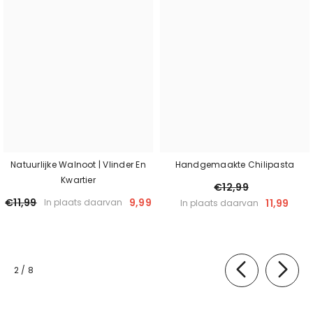
Natuurlijke Walnoot | Vlinder En
Handgemaakte Chilipasta
Kwartier
€12,99
€11,99
9,99
11,99
In plaats daarvan
In plaats daarvan
van
2
/
8