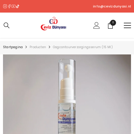
OVERSLAAN NAAR INHOUD
info@cevizdunyasi.nl
0
0
product
Startpagina
Producten
Oogcontourverzorgingsserum (15 Ml)