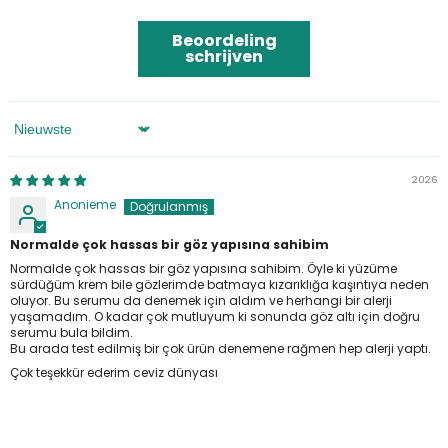
Beoordeling
schrijven
Sorteren Op
2026
Anonieme
Normalde çok hassas bir göz yapısına sahibim
Normalde çok hassas bir göz yapısına sahibim. Öyle ki yüzüme
sürdüğüm krem bile gözlerimde batmaya kızarıklığa kaşıntıya neden
oluyor. Bu serumu da denemek için aldım ve herhangi bir alerji
yaşamadım. O kadar çok mutluyum ki sonunda göz altı için doğru
serumu bula bildim.
Bu arada test edilmiş bir çok ürün denemene rağmen hep alerji yaptı.
Çok teşekkür ederim ceviz dünyası