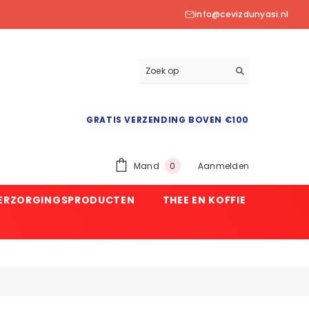
info@cevizdunyasi.nl
GRATIS VERZENDING BOVEN €100
0
Mand
Aanmelden
0
product
VERZORGINGSPRODUCTEN
THEE EN KOFFIE