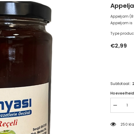
Appelj
Appeljam (85
Appeljam is 
Type produc
€2,99
Subtotaal::
Hoeveelhei
Verminder
de
hoeveelhei
voor
250 kla
appeljam