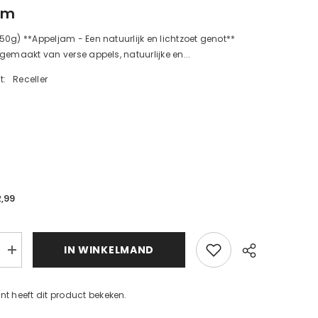
am
0g) **Appeljam - Een natuurlijk en lichtzoet genot**
gemaakt van verse appels, natuurlijke en...
t:
Receller
2,99
d
IN WINKELMAND
Verhoog
de
d
hoeveelheid
voor
nt heeft dit product bekeken.
appeljam