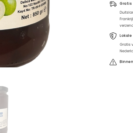
Gratis
Duitsla
Frankri
verzen
Lokale
Gratis 
Nederla
Binnen