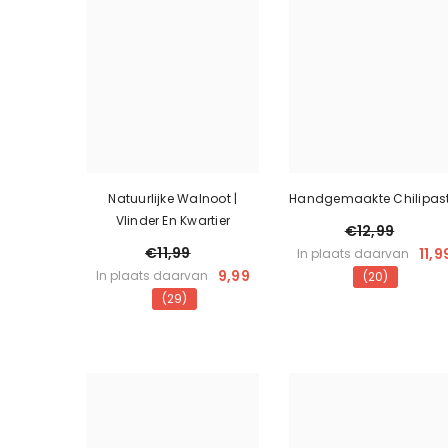
Natuurlijke Walnoot |
Handgemaakte Chilipas
Vlinder En Kwartier
€12,99
€11,99
11,9
In plaats daarvan
9,99
In plaats daarvan
(20)
(29)