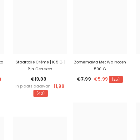
ta
Staartolie Crème | 105 G |
Zomerhalva Met Walnoten
Pijn Genezen
500 G
€19,99
€7,99
€5,99
9
(25)
11,99
In plaats daarvan
(40)