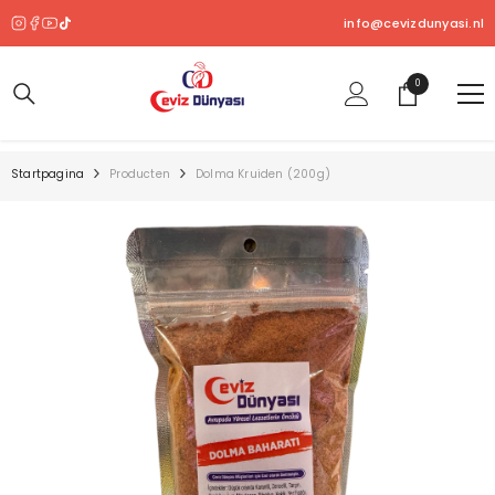
OVERSLAAN NAAR INHOUD
info@cevizdunyasi.nl
0
0
product
Startpagina
Producten
Dolma Kruiden (200g)