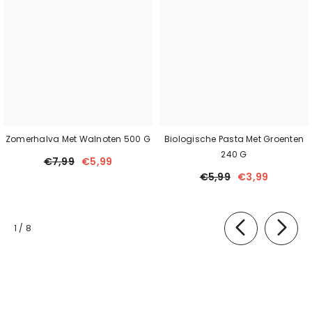
Zomerhalva Met Walnoten 500 G
Biologische Pasta Met Groenten
240 G
€7,99
€5,99
€5,99
€3,99
van
1
/
8