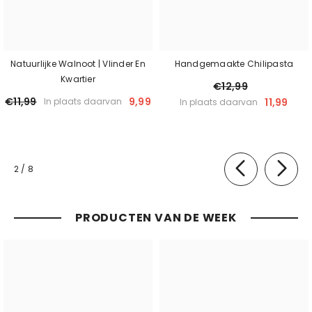
Natuurlijke Walnoot | Vlinder En
Handgemaakte Chilipasta
Kwartier
€12,99
€11,99
9,99
11,99
In plaats daarvan
In plaats daarvan
van
2
/
8
PRODUCTEN VAN DE WEEK