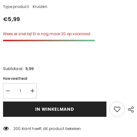
Type product:
Kruiden
€5,99
Wees er snel bij! Er is nog maar 20 op voorraad.
5,99
Subtotaal::
Hoeveelheid
Verminder
Verhoog
de
de
hoeveelheid
hoeveelheid
voor
voor
IN WINKELMAND
Dolma
Dolma
Spice
Spice
(200g)
(200g)
200 klant heeft dit product bekeken.