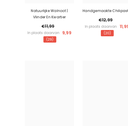
Natuurlijke Walnoot |
Handgemaakte Chilipas
Vlinder En Kwartier
€12,99
€11,99
11,9
In plaats daarvan
9,99
In plaats daarvan
(20)
(29)