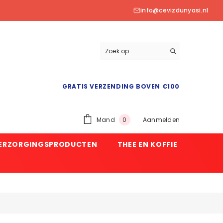
info@cevizdunyasi.nl
GRATIS VERZENDING BOVEN €100
0
Mand
Aanmelden
0
product
VERZORGINGSPRODUCTEN
THEE EN KOFFIE