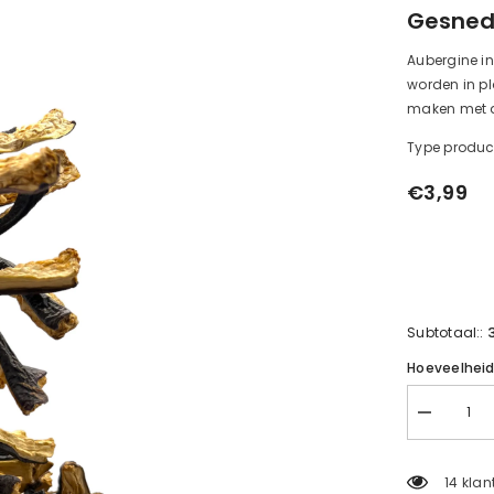
Gesned
Aubergine in
worden in pl
maken met 
Type produc
€3,99
Subtotaal::
Hoeveelhei
Verminder
de
hoeveelhei
voor
14 klan
plakken