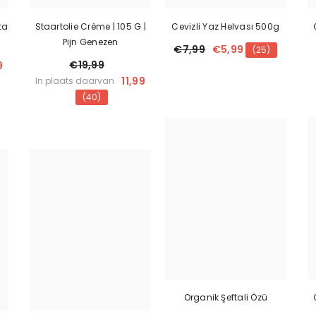
ta
Staartolie Crème | 105 G |
Cevizli Yaz Helvası 500g
Pijn Genezen
€7,99
€5,99
(25)
€19,99
9
11,99
In plaats daarvan
(40)
Organik Şeftali Özü