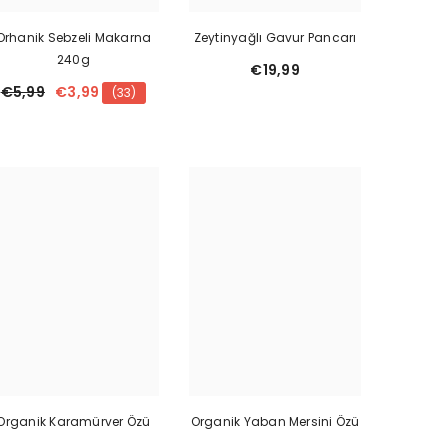
Orhanik Sebzeli Makarna
Zeytinyağlı Gavur Pancarı
240g
€19,99
€5,99
€3,99
(33)
Organik Karamürver Özü
Organik Yaban Mersini Özü