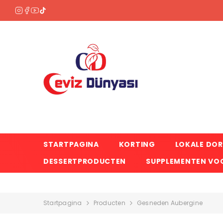
OVERSLAAN NAAR INHOUD
STARTPAGINA
KORTING
LOKALE DO
DESSERTPRODUCTEN
SUPPLEMENTEN VOO
Startpagina
Producten
Gesneden Aubergine