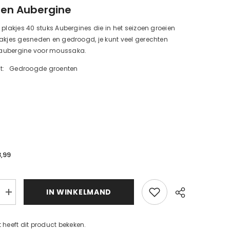
en Aubergine
 plakjes 40 stuks Aubergines die in het seizoen groeien
akjes gesneden en gedroogd, je kunt veel gerechten
aubergine voor moussaka.
t:
Gedroogde groenten
3,99
d
IN WINKELMAND
Verhoog
de
d
hoeveelheid
voor
t heeft dit product bekeken.
plakjes