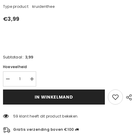
Type product:
kruidenthee
€3,99
3,99
Subtotaal::
Hoeveelheid
Verminder
Verhoog
de
de
hoeveelheid
hoeveelheid
voor
voor
IN WINKELMAND
laurierblad
laurier
(30g)
(30g)
59 klant heeft dit product bekeken.
Gratis verzending boven €100 🚛