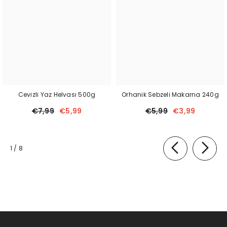
Cevizli Yaz Helvası 500g
Orhanik Sebzeli Makarna 240g
€7,99
€5,99
€5,99
€3,99
van
1
/
8