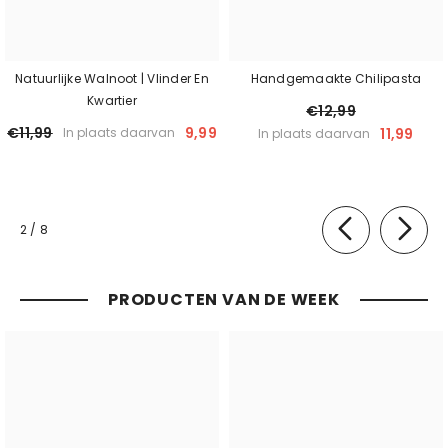
Natuurlijke Walnoot | Vlinder En
Handgemaakte Chilipasta
Kwartier
€12,99
€11,99
9,99
11,99
In plaats daarvan
In plaats daarvan
van
2
/
8
PRODUCTEN VAN DE WEEK