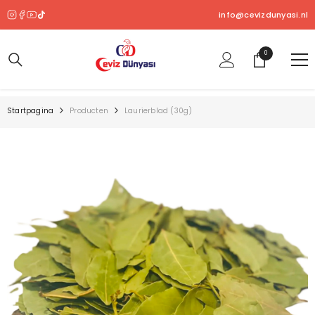
OVERSLAAN NAAR INHOUD
info@cevizdunyasi.nl
0
0
product
Startpagina
Producten
Laurierblad (30g)