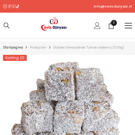
OVERSLAAN NAAR INHOUD
info@cevizdunyasi.nl
0
0
product
Startpagina
Producten
Dubbel Geroosterde Turkse Lekkernij (500g)
Korting 20