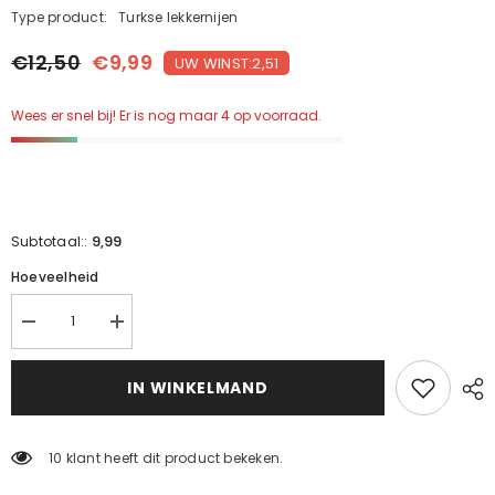
Type product:
Turkse lekkernijen
€12,50
€9,99
UW WINST:2,51
Wees er snel bij! Er is nog maar 4 op voorraad.
9,99
Subtotaal::
Hoeveelheid
Verminder
Verhoog
de
de
hoeveelheid
hoeveelheid
voor
voor
IN WINKELMAND
dubbel
dubbel
geroosterde
geroosterde
Turkish
Turkish
delight
delight
10 klant heeft dit product bekeken.
(500g)
(500g)