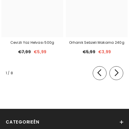
Cevizli Yaz Helvası 500g
Orhanik Sebzeli Makarna 240g
€7,99
€5,99
€5,99
€3,99
van
1
/
8
CATEGORIEËN