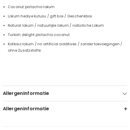
Coconut pistachio lokum
Lokum hediye kutusu / gift box / Geschenkbox
Natural lokum / natuurlijke lokum / natürliche Lokum
Turkish delight pistachio coconut
Katkısız lokum / no artificial additives / zonder toevoegingen /
ohne Zusatzstoffe
Allergeninformatie
Allergeninformatie