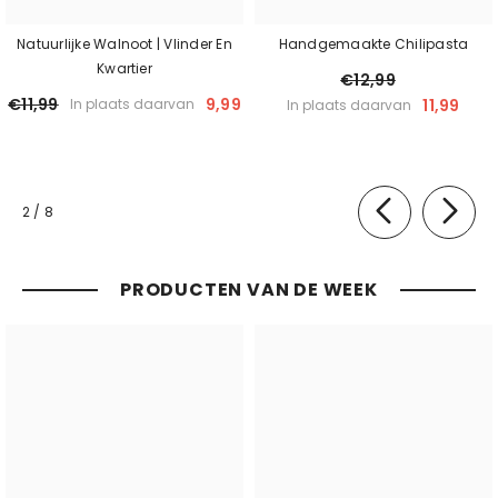
Natuurlijke Walnoot | Vlinder En
Handgemaakte Chilipasta
Kwartier
€12,99
€11,99
9,99
11,99
In plaats daarvan
In plaats daarvan
van
2
/
8
PRODUCTEN VAN DE WEEK