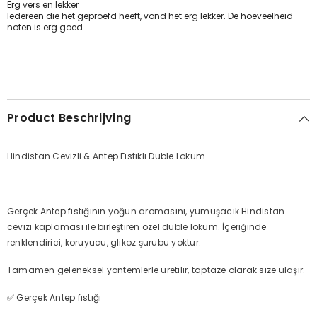
Erg vers en lekker
Iedereen die het geproefd heeft, vond het erg lekker. De hoeveelheid
noten is erg goed
Product Beschrijving
Hindistan Cevizli & Antep Fıstıklı Duble Lokum
Gerçek Antep fıstığının yoğun aromasını, yumuşacık Hindistan
cevizi kaplaması ile birleştiren özel duble lokum. İçeriğinde
renklendirici, koruyucu, glikoz şurubu yoktur.
Tamamen geleneksel yöntemlerle üretilir, taptaze olarak size ulaşır.
✅ Gerçek Antep fıstığı