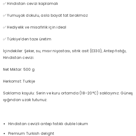
✅ Hindistan cevizi kaplamalı
✅ Yumuşak dokulu, asla bayat tat bırakmaz
✅ Hediyelik ve misafirlik için ideal
✅ Türkiye’den taze üretim
İçindekiler: Şeker, su, mısır nişastası, sitrik asit (E330), Antep fıstığı,
Hindistan cevizi.
Net Miktar: 500 g
Herkomst: Turkije
Saklama koşulu: Serin ve kuru ortamda (18–20°C) saklayınız. Güneş
ışığından uzak tutunuz.
Hindistan cevizli antep fıstıklı duble lokum
Premium Turkish delight