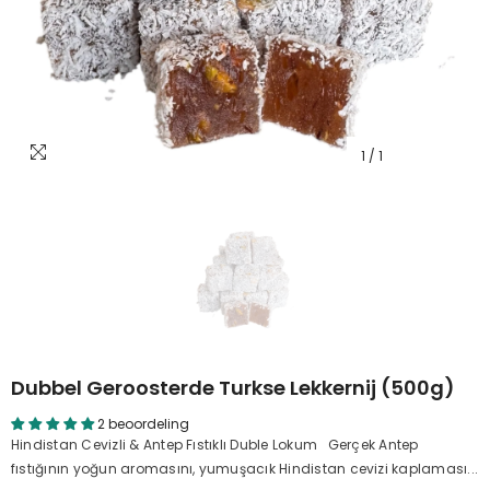
1
/
1
Dubbel Geroosterde Turkse Lekkernij (500g)
2 beoordeling
Hindistan Cevizli & Antep Fıstıklı Duble Lokum Gerçek Antep
fıstığının yoğun aromasını, yumuşacık Hindistan cevizi kaplaması...