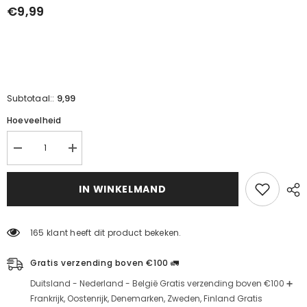
€9,99
9,99
Subtotaal::
Hoeveelheid
Lokum
Lokum
met
met
walnoten
walnoten
en
en
IN WINKELMAND
sadrazam
sadrazam
–
-
verminder
verhoog
de
de
165 klant heeft dit product bekeken.
hoeveelheid
hoeveelheid
voor
voor
500
500
Gratis verzending boven €100 🚛
g
g
Duitsland - Nederland - België Gratis verzending boven €100 ➕
Frankrijk, Oostenrijk, Denemarken, Zweden, Finland Gratis