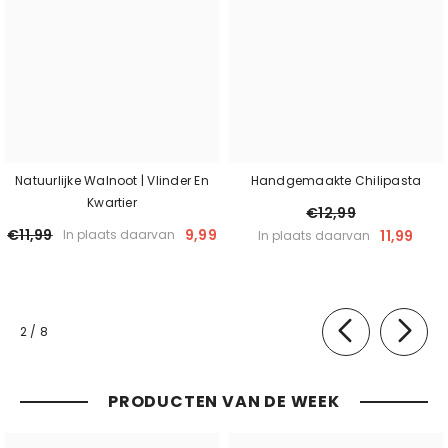
Natuurlijke Walnoot | Vlinder En
Handgemaakte Chilipasta
Kwartier
€12,99
€11,99
9,99
11,99
In plaats daarvan
In plaats daarvan
van
2
/
8
PRODUCTEN VAN DE WEEK