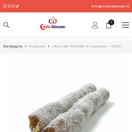
OVERSLAAN NAAR INHOUD
info@cevizdunyasi.nl
0
0
product
Startpagina
Producten
Lokum Met Walnoten En Sadrazam - 500 G