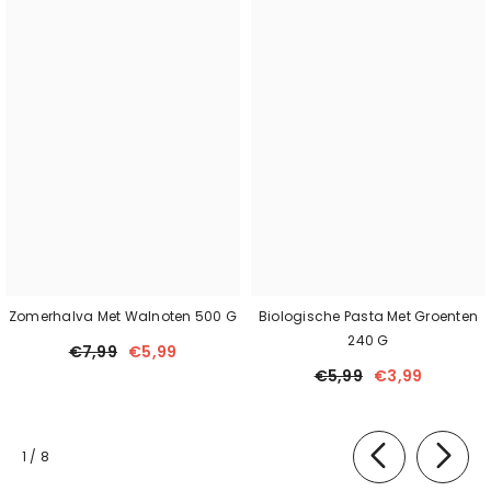
Zomerhalva Met Walnoten 500 G
Biologische Pasta Met Groenten
240 G
€7,99
€5,99
€5,99
€3,99
van
1
/
8