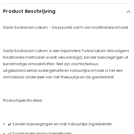
Product Beschrijving
Sade Sadrazam Lokum – De puurste vorm van traditionele smaak
Sade Sadrazam Lokum is een bijzondere Turkse lokum die volgens
traditionele methoden wordt vervaardigd, zonder toevoegingen of
kunstmatige smaakstoffen. Met zijn zachte textuur,
uitgebalanceerde suikergehalte en natuurlijke smaak is het een
onmisbaar onderdeel van het theeuurtje en de gastentafel.
Productspecificaties:
✔️ Zonder toevoegingen en met natuurlijke ingrediënten
✔️ Traditionele productiemethode