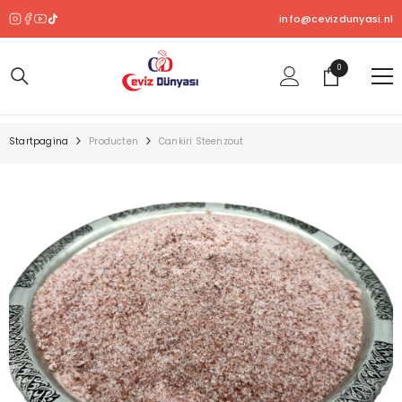
OVERSLAAN NAAR INHOUD
info@cevizdunyasi.nl
0
0
product
Startpagina
Producten
Cankiri Steenzout