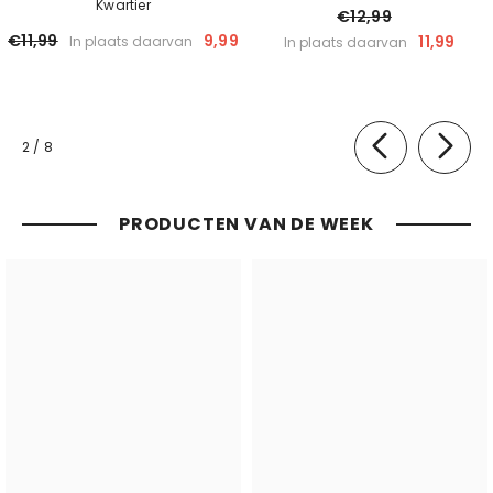
Kwartier
€12,99
€11,99
9,99
11,99
In plaats daarvan
In plaats daarvan
van
2
/
8
PRODUCTEN VAN DE WEEK