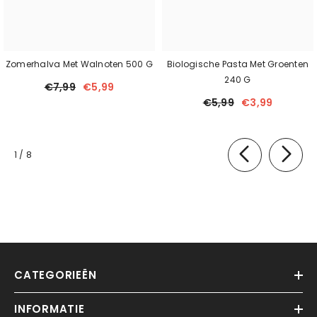
Zomerhalva Met Walnoten 500 G
Biologische Pasta Met Groenten
240 G
€7,99
€5,99
€5,99
€3,99
van
1
/
8
CATEGORIEËN
INFORMATIE