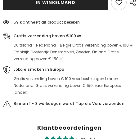
IN WINKELMAND
de
de
hoeveelheid
hoeveelheid
voor
voor
mineraalrijk
mineraalrijk
59 klant heeft dit product bekeken.
Gratis verzending boven €100 🚛
Duitsland - Nederland - België Gratis verzending boven €100 ➕
Frankrijk, Oostenrijk, Denemarken, Zweden, Finland Gratis
verzending boven € 150 ✅
Lokale smaken in Europa
Gratis verzending boven € 100 voor bestellingen binnen
Nederland. Gratis verzending boven € 150 naar Europese
landen.
Binnen 1 - 3 werkdagen wordt Tap als Vers verzonden.
Klantbeoordelingen