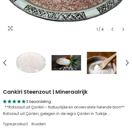
1
/
4
Cankiri Steenzout | Mineraalrijk
3 beoordeling
**Rotszout uit Çankiri - Natuurlijke en onvervalste helende bron**
Rotszout uit Çankırı, gelegen in de regio Çankırı in Turkije....
Type product:
Kruiden