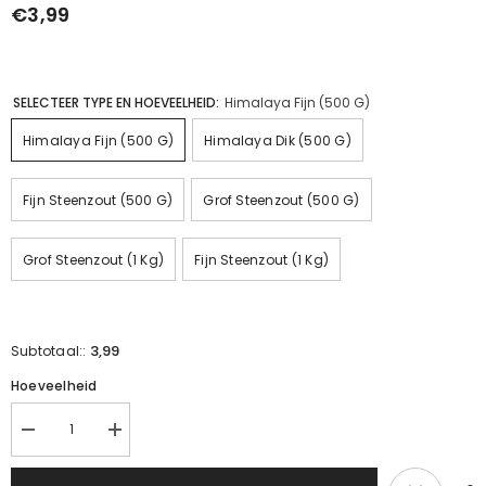
€3,99
SELECTEER TYPE EN HOEVEELHEID:
Himalaya Fijn (500 G)
Himalaya Fijn (500 G)
Himalaya Dik (500 G)
Fijn Steenzout (500 G)
Grof Steenzout (500 G)
Grof Steenzout (1 Kg)
Fijn Steenzout (1 Kg)
3,99
Subtotaal::
Hoeveelheid
Cankiri
Cankiri
steenzout
steenzout
|
|
Verminder
Verhoog