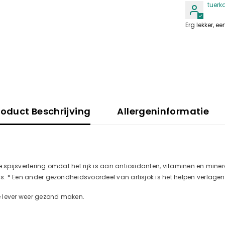
tuerk
Erg lekker, e
roduct Beschrijving
Allergeninformatie
 spijsvertering omdat het rijk is aan antioxidanten, vitaminen en mineral
ans. * Een ander gezondheidsvoordeel van artisjok is het helpen verlag
je lever weer gezond maken.