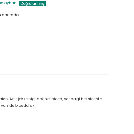
an ayhan
en aanrader
en. Artisjok reinigt ook het bloed, verlaagt het slechte
en van de bloeddruk.