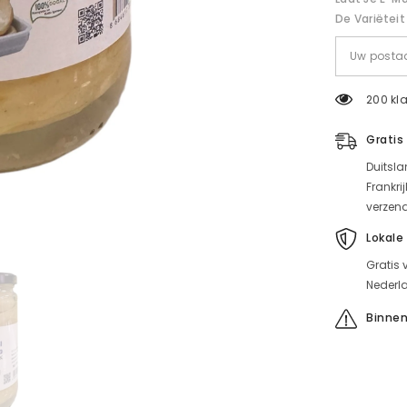
artisjoksch
(7)
De Variëteit
200 kla
Gratis
Duitsla
Frankri
verzen
Lokale
Gratis 
Nederla
Binnen