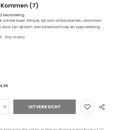
k Kommen (7)
2 beoordeling
ok zonder been Artisjok, rijk aan antioxidanten, vitaminen
 door zijn rijkdom aan bloedsomloop en spijsvertering...
t:
Koy ururnu
14,99
d
UITVERKOCHT
Verhoog
de
d
hoeveelheid
voor
de
ail Achter En We Laten Je Weten Wanneer Het Product Of