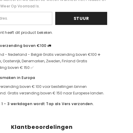
otel
artisjokschotel
(7)
 Weer Op Voorraad Is.
STUUR
nt heeft dit product bekeken.
 verzending boven €100 🚛
nd - Nederland - België Gratis verzending boven €100 ➕
jk, Oostenrijk, Denemarken, Zweden, Finland Gratis
ding boven € 150 ✅
 smaken in Europa
verzending boven € 100 voor bestellingen binnen
nd. Gratis verzending boven € 150 naar Europese landen.
 1 - 3 werkdagen wordt Tap als Vers verzonden.
Klantbeoordelingen