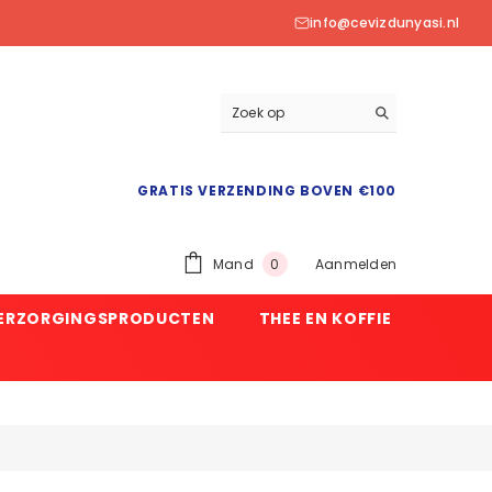
info@cevizdunyasi.nl
GRATIS VERZENDING BOVEN €100
0
Mand
Aanmelden
0
product
VERZORGINGSPRODUCTEN
THEE EN KOFFIE