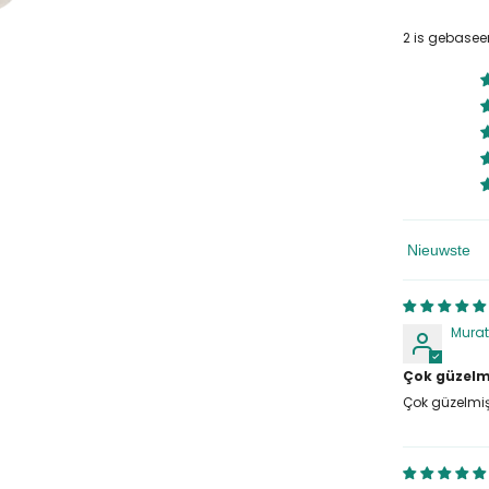
2 is gebasee
Sorteren Op
Murat
Çok güzelm
Çok güzelmi