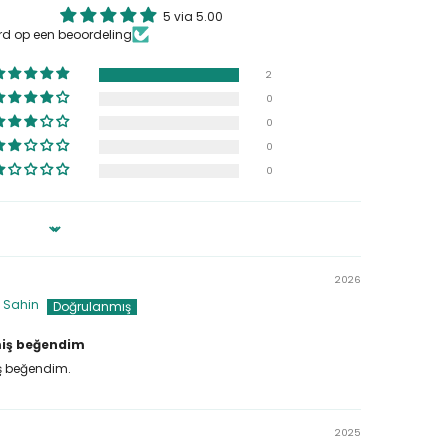
5 via 5.00
rd op een beoordeling
2
0
0
0
0
2026
 Sahin
iş beğendim
ş beğendim.
2025