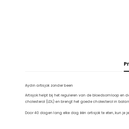
P
Aydin artisjok zonder been
Artisjok helpt bij het reguleren van de bloedsomloop en de
cholesterol (LDL) en brengt het goede cholesterol in bal
Door 40 dagen lang elke dag één artisjok te eten, kun je 