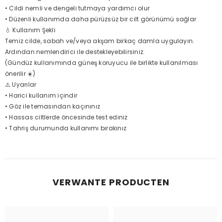
• Cildi nemli ve dengeli tutmaya yardımcı olur
• Düzenli kullanımda daha pürüzsüz bir cilt görünümü sağlar
💧 Kullanım Şekli
Temiz cilde, sabah ve/veya akşam birkaç damla uygulayın.
Ardından nemlendirici ile destekleyebilirsiniz.
(Gündüz kullanımında güneş koruyucu ile birlikte kullanılması
önerilir ☀️)
⚠️ Uyarılar
• Harici kullanım içindir
• Göz ile temasından kaçınınız
• Hassas ciltlerde öncesinde test ediniz
• Tahriş durumunda kullanımı bırakınız
VERWANTE PRODUCTEN