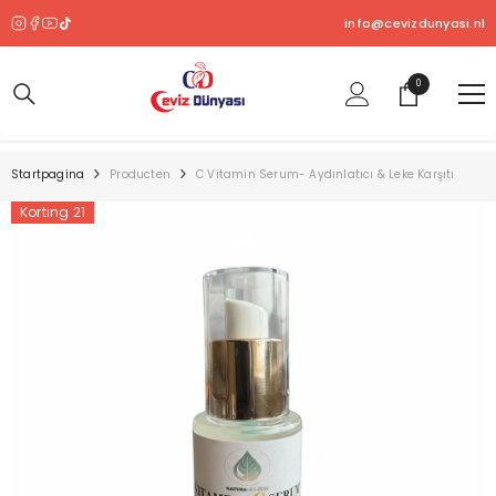
OVERSLAAN NAAR INHOUD
info@cevizdunyasi.nl
0
0
product
Startpagina
Producten
C Vitamin Serum- Aydınlatıcı & Leke Karşıtı
Korting 21