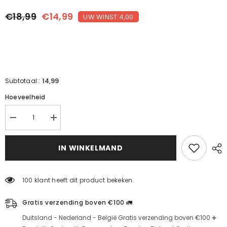
€18,99
€14,99
UW WINST:4,00
14,99
Subtotaal::
Hoeveelheid
C
C
Vitamin
Vitamin
Serum-
Serum-
Aydınlatıcı
Aydınlatıcı
IN WINKELMAND
&
&
leke
leke
karşıtı
karşıtı
için
için
100 klant heeft dit product bekeken.
miktarı
miktarı
azaltın
artırın
Gratis verzending boven €100 🚛
Duitsland - Nederland - België Gratis verzending boven €100 ➕