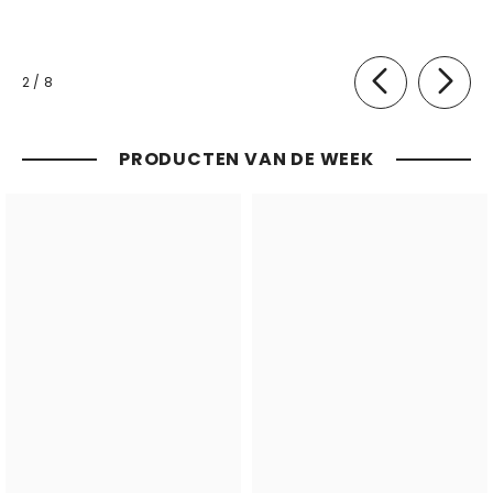
van
2
/
8
PRODUCTEN VAN DE WEEK