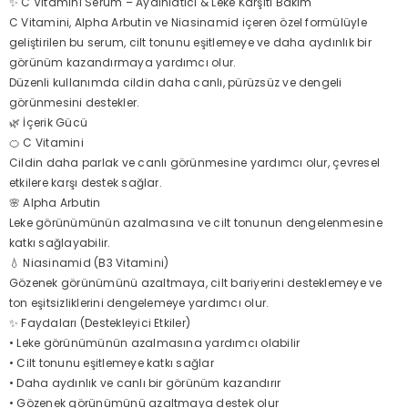
✨ C Vitamini Serum – Aydınlatıcı & Leke Karşıtı Bakım
C Vitamini, Alpha Arbutin ve Niasinamid içeren özel formülüyle
geliştirilen bu serum, cilt tonunu eşitlemeye ve daha aydınlık bir
görünüm kazandırmaya yardımcı olur.
Düzenli kullanımda cildin daha canlı, pürüzsüz ve dengeli
görünmesini destekler.
🌿 İçerik Gücü
🍊 C Vitamini
Cildin daha parlak ve canlı görünmesine yardımcı olur, çevresel
etkilere karşı destek sağlar.
🌸 Alpha Arbutin
Leke görünümünün azalmasına ve cilt tonunun dengelenmesine
katkı sağlayabilir.
💧 Niasinamid (B3 Vitamini)
Gözenek görünümünü azaltmaya, cilt bariyerini desteklemeye ve
ton eşitsizliklerini dengelemeye yardımcı olur.
✨ Faydaları (Destekleyici Etkiler)
• Leke görünümünün azalmasına yardımcı olabilir
• Cilt tonunu eşitlemeye katkı sağlar
• Daha aydınlık ve canlı bir görünüm kazandırır
• Gözenek görünümünü azaltmaya destek olur