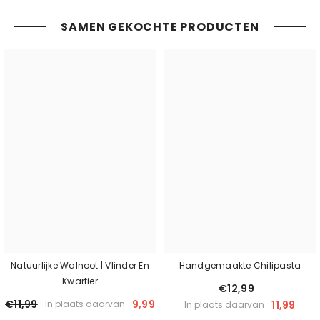
SAMEN GEKOCHTE PRODUCTEN
Natuurlijke Walnoot | Vlinder En
Handgemaakte Chilipasta
Kwartier
€12,99
€11,99
9,99
11,99
In plaats daarvan
In plaats daarvan