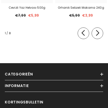
Cevizli Yaz Helvası 500g
Orhanik Sebzeli Makarna 240g
€7,99
€5,99
€5,99
€3,99
van
1
/
8
CATEGORIEËN
INFORMATIE
KORTINGSBULLETIN