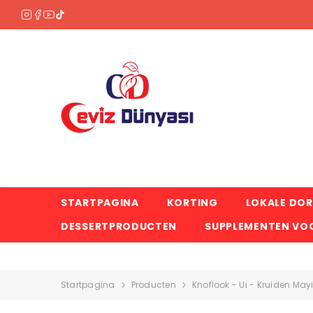
OVERSLAAN NAAR INHOUD
STARTPAGINA
KORTING
LOKALE DO
DESSERTPRODUCTEN
SUPPLEMENTEN VOO
Startpagina
Producten
Knoflook - Ui - Kruiden May