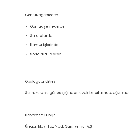
Gebruiksgebieden
Günlük yemeklerde
Salatalarda
Hamur işlerinde
Sofra tuzu olarak
Opslagcondities:
Serin, kuru ve güneş ışığından uzak bir ortamda, ağzı kap
Herkomst: Turkije
Üretici: Mayi Tuz Mad. San. ve Tic. A.Ş.