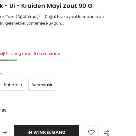
k - Ui - Kruiden Mayi Zout 90 G
k Tuzu (Öğütülmüş) Doğal tuz kaynaklarından elde
ün, geleneksel yöntemlere uygun...
bij! Er is nog maar 9 op voorraad.
lı
Baharatlı
Sarımsaklı
3,99
d
IN WINKELMAND
Sarımsaklı