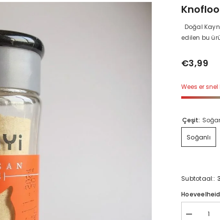
Knofloo
Doğal Kayna
edilen bu ür
€3,99
Wees er snel 
Çeşit:
Soğan
Soğanlı
Subtotaal::
Hoeveelhei
Sarımsaklı