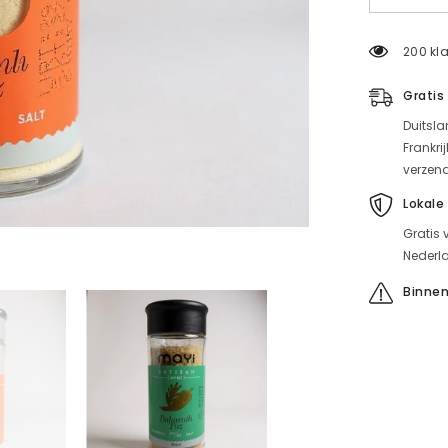
-
Soğanlı
-
200 kla
Baharatlı
Mayi
Tuz
Gratis
90g
için
Duitsla
miktarı
azaltın
Frankri
verzen
Lokale
Gratis 
Nederla
Binnen