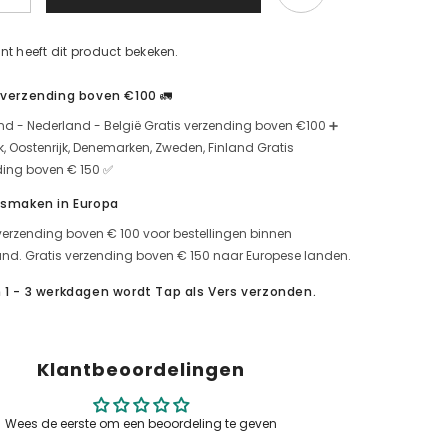
-
Soğanlı
-
nt heeft dit product bekeken.
Baharatlı
Mayi
Tuz
 verzending boven €100 🚛
90g
için
nd - Nederland - België Gratis verzending boven €100 ➕
miktarı
artırın
jk, Oostenrijk, Denemarken, Zweden, Finland Gratis
ding boven € 150 ✅
 smaken in Europa
verzending boven € 100 voor bestellingen binnen
nd. Gratis verzending boven € 150 naar Europese landen.
 1 - 3 werkdagen wordt Tap als Vers verzonden.
Klantbeoordelingen
Wees de eerste om een beoordeling te geven