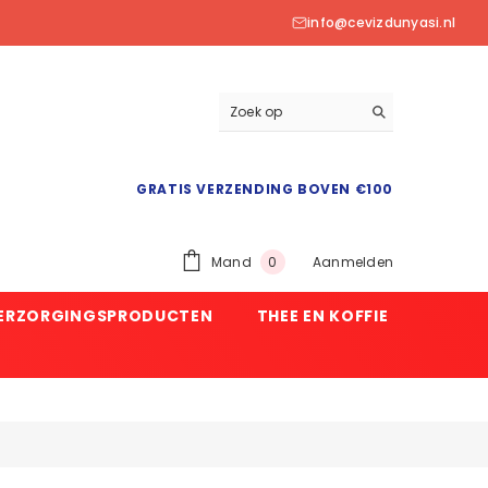
info@cevizdunyasi.nl
GRATIS VERZENDING BOVEN €100
0
Mand
Aanmelden
0
product
VERZORGINGSPRODUCTEN
THEE EN KOFFIE