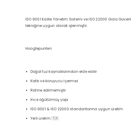
ISO 9001 Kalite Yönetim Sistemi ve ISO 22000 Gıda Güvenliğ
tekniğine uygun olarak işlenmiştir.
Hoogtepunten
Doğal tuz kaynaklarından elde edilir
Katkı ve koruyucu içermez
Rafine edilmemiştir
İnce öğütülmüş yapı
ISO 9001 & ISO 22000 standartlarına uygun üretim
Yerli üretim 🇹🇷